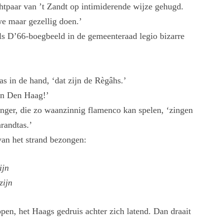
tpaar van ’t Zandt op intimiderende wijze gehugd.
we maar gezellig doen.’
t als D’66-boegbeeld in de gemeenteraad legio bizarre
as in de hand, ‘dat zijn de Règâhs.’
van Den Haag!’
anger, die zo waanzinnig flamenco kan spelen, ‘zingen
randtas.’
van het strand bezongen:
ijn
zijn
pen, het Haags gedruis achter zich latend. Dan draait