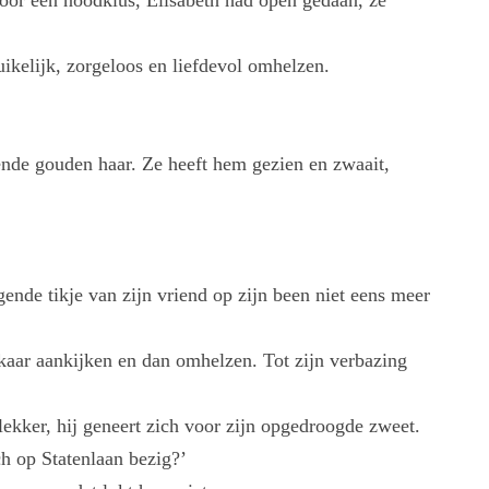
oor een noodklus, Elisabeth had open gedaan, ze
ruikelijk, zorgeloos en liefdevol omhelzen.
ende gouden haar. Ze heeft hem gezien en zwaait,
ende tikje van zijn vriend op zijn been niet eens meer
elkaar aankijken en dan omhelzen. Tot zijn verbazing
 lekker, hij geneert zich voor zijn opgedroogde zweet.
och op Statenlaan bezig?’