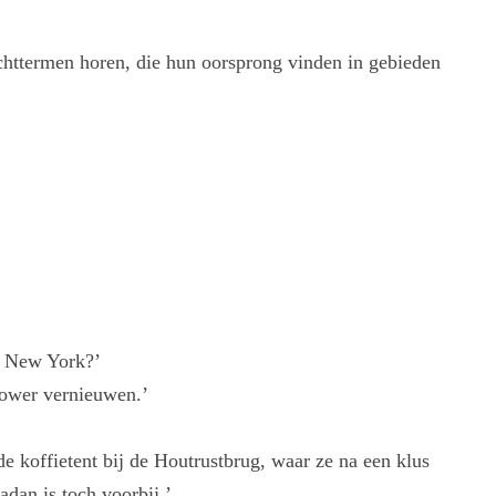
chttermen horen, die hun oorsprong vinden in gebieden
in New York?’
Tower vernieuwen.’
de koffietent bij de Houtrustbrug, waar ze na een klus
adan is toch voorbij.’