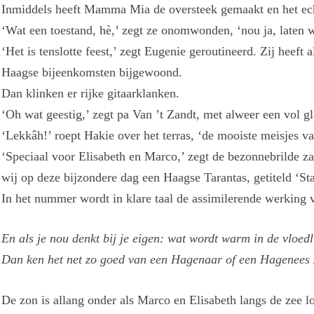
Inmiddels heeft Mamma Mia de oversteek gemaakt en het ech
‘Wat een toestand, hè,’ zegt ze onomwonden, ‘nou ja, laten 
‘Het is tenslotte feest,’ zegt Eugenie geroutineerd. Zij heef
Haagse bijeenkomsten bijgewoond.
Dan klinken er rijke gitaarklanken.
‘Oh wat geestig,’ zegt pa Van ’t Zandt, met alweer een vol gl
‘Lekkâh!’ roept Hakie over het terras, ‘de mooiste meisjes 
‘Speciaal voor Elisabeth en Marco,’ zegt de bezonnebrilde z
wij op deze bijzondere dag een Haagse Tarantas, getiteld ‘Sta
In het nummer wordt in klare taal de assimilerende werking 
En als je nou denkt bij je eigen: wat wordt warm in de vloedl
Dan ken het net zo goed van een Hagenaar of een Hagenees 
De zon is allang onder als Marco en Elisabeth langs de zee lo