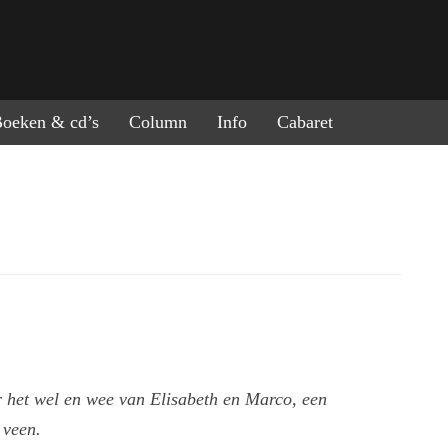
ring naar de inhoud
oeken & cd’s
Column
Info
Cabaret
 het wel en wee van Elisabeth en Marco, een
 veen.