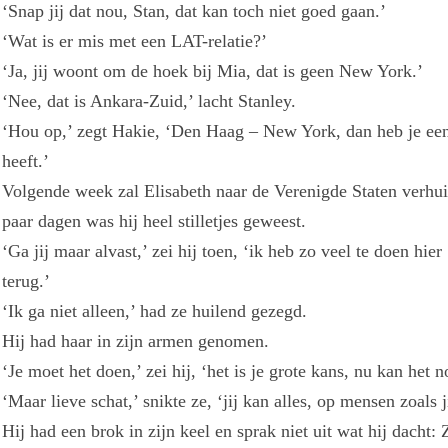
‘Snap jij dat nou, Stan, dat kan toch niet goed gaan.’
‘Wat is er mis met een LAT-relatie?’
‘Ja, jij woont om de hoek bij Mia, dat is geen New York.’
‘Nee, dat is Ankara-Zuid,’ lacht Stanley.
‘Hou op,’ zegt Hakie, ‘Den Haag – New York, dan heb je een
heeft.’
Volgende week zal Elisabeth naar de Verenigde Staten verhu
paar dagen was hij heel stilletjes geweest.
‘Ga jij maar alvast,’ zei hij toen, ‘ik heb zo veel te doen hie
terug.’
‘Ik ga niet alleen,’ had ze huilend gezegd.
Hij had haar in zijn armen genomen.
‘Je moet het doen,’ zei hij, ‘het is je grote kans, nu kan het
‘Maar lieve schat,’ snikte ze, ‘jij kan alles, op mensen zoals j
Hij had een brok in zijn keel en sprak niet uit wat hij dacht: 