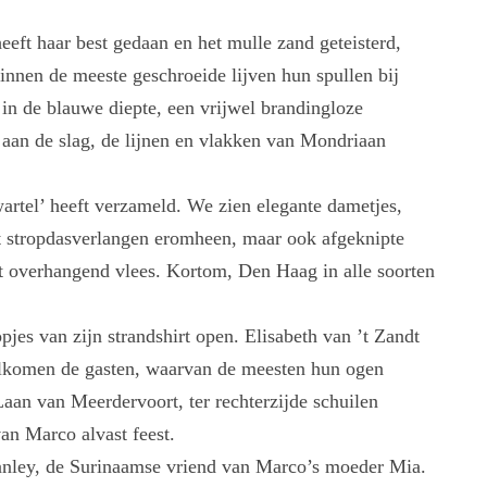
heeft haar best gedaan en het mulle zand geteisterd,
innen de meeste geschroeide lijven hun spullen bij
 in de blauwe diepte, een vrijwel brandingloze
aan de slag, de lijnen en vlakken van Mondriaan
artel’ heeft verzameld. We zien elegante dametjes,
kt stropdasverlangen eromheen, maar ook afgeknipte
t overhangend vlees. Kortom, Den Haag in alle soorten
jes van zijn strandshirt open. Elisabeth van ’t Zandt
welkomen de gasten, waarvan de meesten hun ogen
Laan van Meerdervoort, ter rechterzijde schuilen
van Marco alvast feest.
tanley, de Surinaamse vriend van Marco’s moeder Mia.