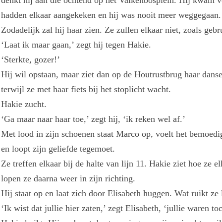
denkt hij aan die ochtend op het Valkenbosplein. Hij kwam v
hadden elkaar aangekeken en hij was nooit meer weggegaan.
Zodadelijk zal hij haar zien. Ze zullen elkaar niet, zoals geb
‘Laat ik maar gaan,’ zegt hij tegen Hakie.
‘Sterkte, gozer!’
Hij wil opstaan, maar ziet dan op de Houtrustbrug haar dans
terwijl ze met haar fiets bij het stoplicht wacht.
Hakie zucht.
‘Ga maar naar haar toe,’ zegt hij, ‘ik reken wel af.’
Met lood in zijn schoenen staat Marco op, voelt het bemoedig
en loopt zijn geliefde tegemoet.
Ze treffen elkaar bij de halte van lijn 11. Hakie ziet hoe ze 
lopen ze daarna weer in zijn richting.
Hij staat op en laat zich door Elisabeth huggen. Wat ruikt ze
‘Ik wist dat jullie hier zaten,’ zegt Elisabeth, ‘jullie waren t