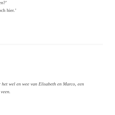
en?’
ch hier.’
 het wel en wee van Elisabeth en Marco, een
 veen.