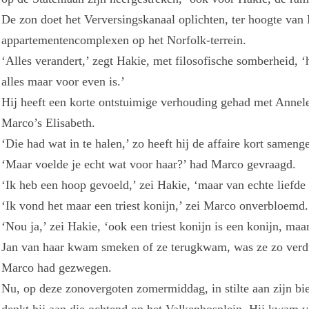
De zon doet het Verversingskanaal oplichten, ter hoogte van
appartementencomplexen op het Norfolk-terrein.
‘Alles verandert,’ zegt Hakie, met filosofische somberheid, ‘h
alles maar voor even is.’
Hij heeft een korte ontstuimige verhouding gehad met Annel
Marco’s Elisabeth.
‘Die had wat in te halen,’ zo heeft hij de affaire kort sameng
‘Maar voelde je echt wat voor haar?’ had Marco gevraagd.
‘Ik heb een hoop gevoeld,’ zei Hakie, ‘maar van echte liefde
‘Ik vond het maar een triest konijn,’ zei Marco onverbloemd.
‘Nou ja,’ zei Hakie, ‘ook een triest konijn is een konijn, maa
Jan van haar kwam smeken of ze terugkwam, was ze zo verdw
Marco had gezwegen.
Nu, op deze zonovergoten zomermiddag, in stilte aan zijn bier