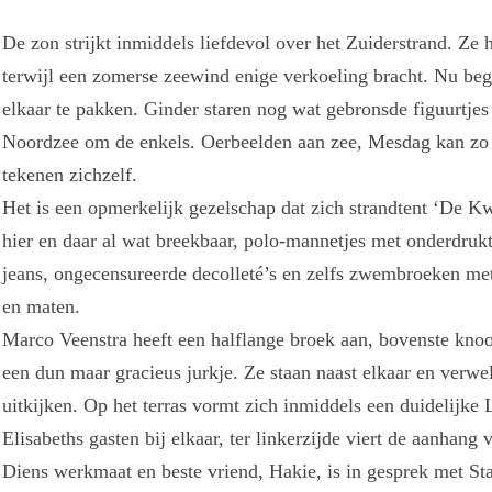
De zon strijkt inmiddels liefdevol over het Zuiderstrand. Ze 
terwijl een zomerse zeewind enige verkoeling bracht. Nu beg
elkaar te pakken. Ginder staren nog wat gebronsde figuurtjes
Noordzee om de enkels. Oerbeelden aan zee, Mesdag kan zo 
tekenen zichzelf.
Het is een opmerkelijk gezelschap dat zich strandtent ‘De Kw
hier en daar al wat breekbaar, polo-mannetjes met onderdru
jeans, ongecensureerde decolleté’s en zelfs zwembroeken me
en maten.
Marco Veenstra heeft een halflange broek aan, bovenste knoop
een dun maar gracieus jurkje. Ze staan naast elkaar en ver
uitkijken. Op het terras vormt zich inmiddels een duidelijke 
Elisabeths gasten bij elkaar, ter linkerzijde viert de aanhang 
Diens werkmaat en beste vriend, Hakie, is in gesprek met S