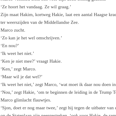
‘Ze hoort het vandaag. Ze wil graag.’
Zijn maat Hakim, kortweg Hakie, laat een aantal Haagse kra
ter weerszijden van de Middellandse Zee.
Marco zucht.
‘Zo kan je het wel omschrijven.’
‘En nou?’
‘Ik weet het niet.’
‘Ken je niet mee?’ vraagt Hakie.
‘Ken,’ zegt Marco.
‘Maar wil je dat wel?’
‘Ik weet het niet,’ zegt Marco, ‘wat moet ik daar nou doen 
‘Nou,’ zegt Hakie, ‘om te beginnen de leiding in de Trump 
Marco glimlacht flauwtjes.
‘Sjon, doet er nog maar twee,’ zegt hij tegen de uitbater van 
op de Statenlaan zijn neergestreken, ‘ook voor Hakie, de ram