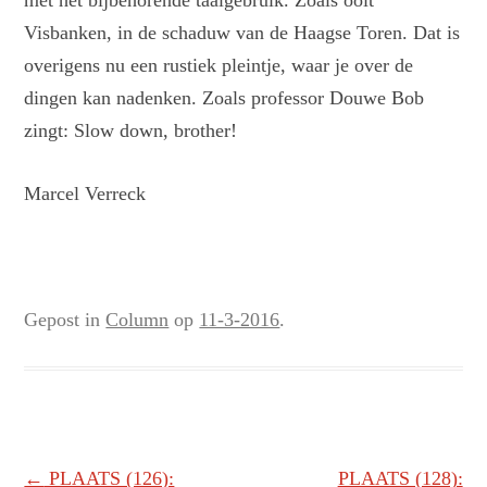
met het bijbehorende taalgebruik. Zoals ooit
Visbanken, in de schaduw van de Haagse Toren. Dat is
overigens nu een rustiek pleintje, waar je over de
dingen kan nadenken. Zoals professor Douwe Bob
zingt: Slow down, brother!
Marcel Verreck
Gepost in
Column
op
11-3-2016
.
Berichtnavigatie
←
PLAATS (126):
PLAATS (128):