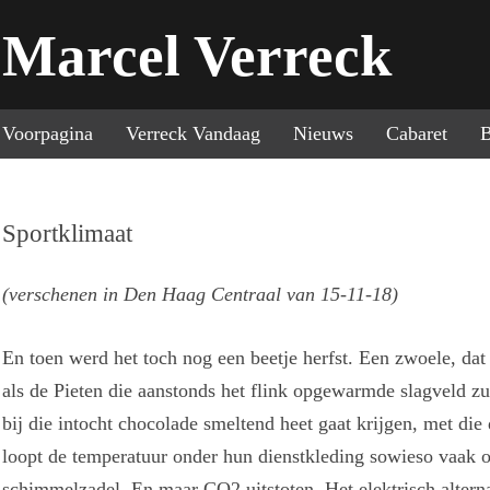
Marcel Verreck
Sp
Voorpagina
Verreck Vandaag
Nieuws
Cabaret
B
Sportklimaat
(verschenen in Den Haag Centraal van 15-11-18)
En toen werd het toch nog een beetje herfst. Een zwoele, da
als de Pieten die aanstonds het flink opgewarmde slagveld zu
bij die intocht chocolade smeltend heet gaat krijgen, met die
loopt de temperatuur onder hun dienstkleding sowieso vaak 
schimmelzadel. En maar CO2 uitstoten. Het elektrisch alternat