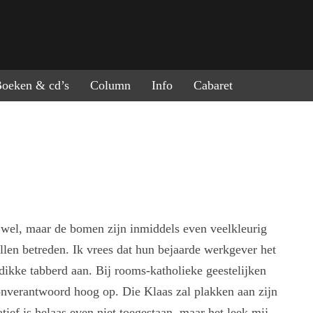
ring naar de inhoud
oeken & cd’s
Column
Info
Cabaret
t wel, maar de bomen zijn inmiddels even veelkleurig
llen betreden. Ik vrees dat hun bejaarde werkgever het
 dikke tabberd aan. Bij rooms-katholieke geestelijken
onverantwoord hoog op. Die Klaas zal plakken aan zijn
ief is helaas even niet toegestaan, maar het leek mij