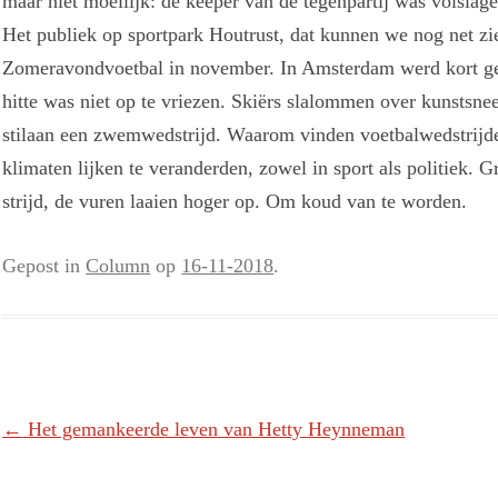
maar niet moeilijk: de keeper van de tegenpartij was volslag
Het publiek op sportpark Houtrust, dat kunnen we nog net zie
Zomeravondvoetbal in november. In Amsterdam werd kort ge
hitte was niet op te vriezen. Skiërs slalommen over kunstsn
stilaan een zwemwedstrijd. Waarom vinden voetbalwedstrijden
klimaten lijken te veranderden, zowel in sport als politiek.
strijd, de vuren laaien hoger op. Om koud van te worden.
Gepost in
Column
op
16-11-2018
.
Berichtnavigatie
←
Het gemankeerde leven van Hetty Heynneman