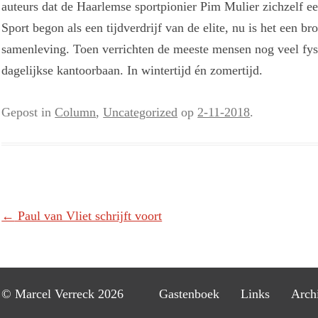
auteurs dat de Haarlemse sportpionier Pim Mulier zichzelf een
Sport begon als een tijdverdrijf van de elite, nu is het een 
samenleving. Toen verrichten de meeste mensen nog veel fys
dagelijkse kantoorbaan. In wintertijd én zomertijd.
Gepost in
Column
,
Uncategorized
op
2-11-2018
.
Berichtnavigatie
←
Paul van Vliet schrijft voort
© Marcel Verreck 2026
Gastenboek
Links
Arch