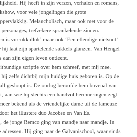
ijkheid. Hij heeft in zijn verzen, verhalen en romans,
kshow, voor vele jongelingen die grote
t oppervlakkig. Melancholisch, maar ook met voor de
 personages, trefzekere sprankelende zinnen.
en is vurrukkulluk’ maar ook ‘Een ellendige nietsnut’.
hij laat zijn spartelende sukkels glanzen. Van Hengel
s aan zijn eigen leven ontleent.
itbundige scriptie over hem schreef, met mij mee.
ij zelfs dichtbij mijn huidige huis geboren is. Op de
all gesloopt is. De oorlog beroofde hem bovenal van
t, aan wie hij slechts een handvol herinneringen zegt
 meer bekend als de vriendelijke dame uit de fameuze
oor het illustere duo Jacobse en Van Es.
e, de jonge Remco ging van mandje naar mandje. In
e adressen. Hij ging naar de Galvanischool, waar sinds