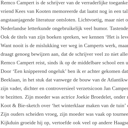
Remco Campert is de schrijver van de verraderlijke toegankel
vriend Kees van Kooten memoreerde dat laatst nog in een tal
angstaanjagende literatuur ontsloten. Lichtvoetig, maar nie
Nederlandse letterkunde ongebruikelijk veel humor. Tastende
Ook de titels van zijn boeken spreken, we kennen ‘Het is lev
Want nooit is de mislukking ver weg in Camperts werk, maar 
draagt genoeg bewijzen aan, dat de schrijver veel zo niet alle
Remco Campert reist, sinds ik op de middelbare school een u
Door ‘Een knipperend ongeluk’ ben ik er achter gekomen dat h
Beeklaan, in het stuk dat vanwege de bouw van de Atlantikw
zijn vader, dichter en controversieel verzetsicoon Jan Camper
te bezitten. Zijn moeder was actrice Joekie Broedelet, onder
Koot & Bie-sketch over ‘het winterklaar maken van de tuin’ d
Zijn ouders scheiden vroeg, zijn moeder was vaak op tourne
Kijkduin groeide hij op, vertoefde ook veel op andere Haags