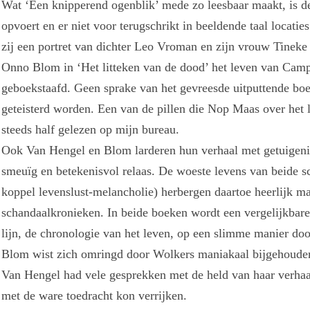
Wat ‘Een knipperend ogenblik’ mede zo leesbaar maakt, is de p
opvoert en er niet voor terugschrikt in beeldende taal locatie
zij een portret van dichter Leo Vroman en zijn vrouw Tinek
Onno Blom in ‘Het litteken van de dood’ het leven van Camp
geboekstaafd. Geen sprake van het gevreesde uitputtende bo
geteisterd worden. Een van de pillen die Nop Maas over het
steeds half gelezen op mijn bureau.
Ook Van Hengel en Blom larderen hun verhaal met getuigen
smeuïg en betekenisvol relaas. De woeste levens van beide 
koppel levenslust-melancholie) herbergen daartoe heerlijk ma
schandaalkronieken. In beide boeken wordt een vergelijkbare 
lijn, de chronologie van het leven, op een slimme manier doo
Blom wist zich omringd door Wolkers maniakaal bijgehouden
Van Hengel had vele gesprekken met de held van haar verhaal
met de ware toedracht kon verrijken.