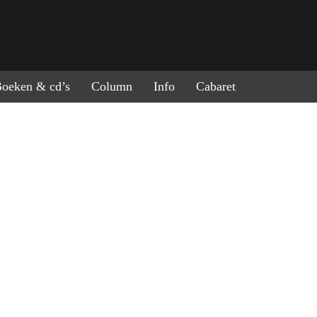
ring naar de inhoud
oeken & cd’s
Column
Info
Cabaret