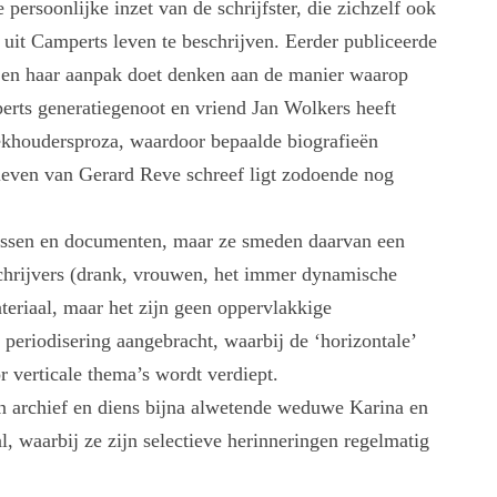
ersoonlijke inzet van de schrijfster, die zichzelf ook
s uit Camperts leven te beschrijven. Eerder publiceerde
e en haar aanpak doet denken aan de manier waarop
erts generatiegenoot en vriend Jan Wolkers heeft
ekhoudersproza, waardoor bepaalde biografieën
 leven van Gerard Reve schreef ligt zodoende nog
issen en documenten, maar ze smeden daarvan een
schrijvers (drank, vrouwen, het immer dynamische
teriaal, maar het zijn geen oppervlakkige
periodisering aangebracht, waarbij de ‘horizontale’
r verticale thema’s wordt verdiept.
 archief en diens bijna alwetende weduwe Karina en
, waarbij ze zijn selectieve herinneringen regelmatig