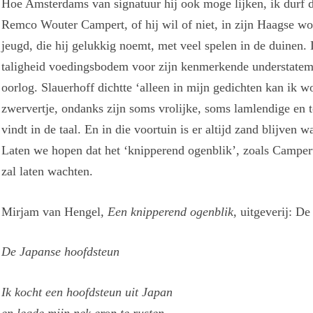
Hoe Amsterdams van signatuur hij ook moge lijken, ik durf de
Remco Wouter Campert, of hij wil of niet, in zijn Haagse wo
jeugd, die hij gelukkig noemt, met veel spelen in de duinen. 
taligheid voedingsbodem voor zijn kenmerkende understatemen
oorlog. Slauerhoff dichtte ‘alleen in mijn gedichten kan ik wo
zwervertje, ondanks zijn soms vrolijke, soms lamlendige en to
vindt in de taal. En in die voortuin is er altijd zand blijven w
Laten we hopen dat het ‘knipperend ogenblik’, zoals Campert
zal laten wachten.
Mirjam van Hengel
, Een knipperend ogenblik,
uitgeverij: De
De Japanse hoofdsteun
Ik kocht een hoofdsteun uit Japan
en legde mijn nek erop te rusten.