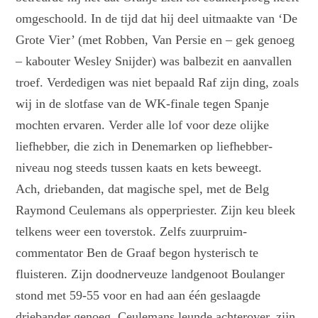
omgeschoold. In de tijd dat hij deel uitmaakte van ‘De
Grote Vier’ (met Robben, Van Persie en – gek genoeg
– kabouter Wesley Snijder) was balbezit en aanvallen
troef. Verdedigen was niet bepaald Raf zijn ding, zoals
wij in de slotfase van de WK-finale tegen Spanje
mochten ervaren. Verder alle lof voor deze olijke
liefhebber, die zich in Denemarken op liefhebber-
niveau nog steeds tussen kaats en kets beweegt.
Ach, driebanden, dat magische spel, met de Belg
Raymond Ceulemans als opperpriester. Zijn keu bleek
telkens weer een toverstok. Zelfs zuurpruim-
commentator Ben de Graaf begon hysterisch te
fluisteren. Zijn doodnerveuze landgenoot Boulanger
stond met 59-55 voor en had aan één geslaagde
driebander genoeg. Ceulemans leunde achterover, zijn