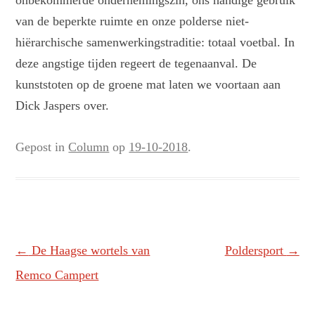
onbekommerde ondernemingszin, ons handige gebruik
van de beperkte ruimte en onze polderse niet-
hiërarchische samenwerkingstraditie: totaal voetbal. In
deze angstige tijden regeert de tegenaanval. De
kunststoten op de groene mat laten we voortaan aan
Dick Jaspers over.
Gepost in
Column
op
19-10-2018
.
Berichtnavigatie
←
De Haagse wortels van
Poldersport
→
Remco Campert