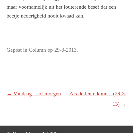
maar voornamelijk uit het louterende besef dat een
beetje nederigheid nooit kwaad kan.
Gepost in
Column
op
29-3-2013
.
Berichtnavigatie
←
Vandaag… of morgen
Als de lente komt…(29-3-
13)
→