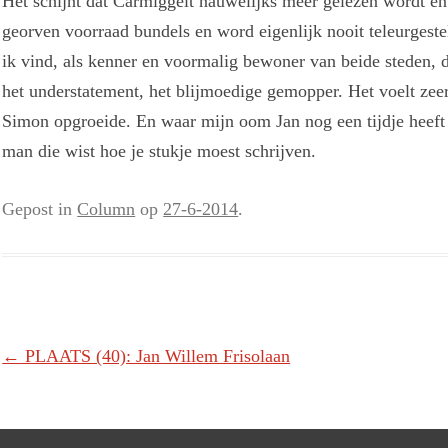
Het schijnt dat Carmiggelt nauwelijks meer gelezen wordt en 
georven voorraad bundels en word eigenlijk nooit teleurgest
ik vind, als kenner en voormalig bewoner van beide steden, da
het understatement, het blijmoedige gemopper. Het voelt zeer
Simon opgroeide. En waar mijn oom Jan nog een tijdje heef
man die wist hoe je stukje moest schrijven.
Gepost in
Column
op
27-6-2014
.
Berichtnavigatie
←
PLAATS (40): Jan Willem Frisolaan