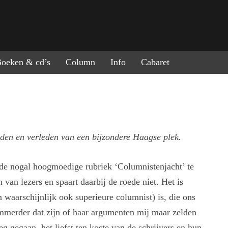
ring naar de inhoud
oeken & cd’s
Column
Info
Cabaret
den en verleden van een bijzondere Haagse plek.
 de nogal hoogmoedige rubriek ‘Columnistenjacht’ te
an lezers en spaart daarbij de roede niet. Het is
 waarschijnlijk ook superieure columnist) is, die ons
ammerder dat zijn of haar argumenten mij maar zelden
 gegaan, het liefst ten koste van de schrijvers en hun