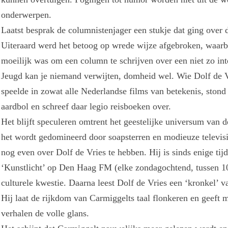
onderwerpen.
Laatst besprak de columnistenjager een stukje dat ging over 
Uiteraard werd het betoog op wrede wijze afgebroken, waarbi
moeilijk was om een column te schrijven over een niet zo inte
Jeugd kan je niemand verwijten, domheid wel. Wie Dolf de Vri
speelde in zowat alle Nederlandse films van betekenis, stond
aardbol en schreef daar legio reisboeken over.
Het blijft speculeren omtrent het geestelijke universum van 
het wordt gedomineerd door soapsterren en modieuze televisi
nog even over Dolf de Vries te hebben. Hij is sinds enige ti
‘Kunstlicht’ op Den Haag FM (elke zondagochtend, tussen 10 
culturele kwestie. Daarna leest Dolf de Vries een ‘kronkel’ 
Hij laat de rijkdom van Carmiggelts taal flonkeren en geeft 
verhalen de volle glans.