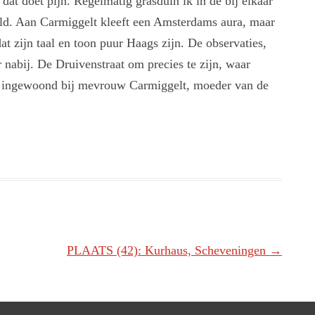
dat doet pijn. Regelmatig grasduin ik in de bij elkaar
eld. Aan Carmiggelt kleeft een Amsterdams aura, maar
t zijn taal en toon puur Haags zijn. De observaties,
 nabij. De Druivenstraat om precies te zijn, waar
t ingewoond bij mevrouw Carmiggelt, moeder van de
PLAATS (42): Kurhaus, Scheveningen
→