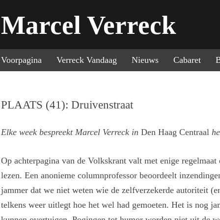
Marcel Verreck
Sp
Voorpagina
Verreck Vandaag
Nieuws
Cabaret
B
PLAATS (41): Druivenstraat
Elke week bespreekt Marcel Verreck in
Den Haag Centraal
he
Op achterpagina van de Volkskrant valt met enige regelmaat
lezen. Een anonieme columnprofessor beoordeelt inzendingen v
jammer dat we niet weten wie de zelfverzekerde autoriteit (en
telkens weer uitlegt hoe het wel had gemoeten. Het is nog j
kunnen overtuigen. Pogingen tot humor worden niet uit de weg