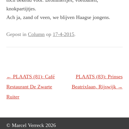
toch bekend voor. Brommertjes, voetballen,
knokpartijtjes.
Ach ja, zand of veen, we blijven Haagse jongens.
Gepost in
Column
op
17-4-2015
.
Berichtnavigatie
←
PLAATS (81): Café
PLAATS (83): Prinses
Restaurant De Zwarte
Beatrixlaan, Rijswijk
→
Ruiter
© Marcel Verreck 2026