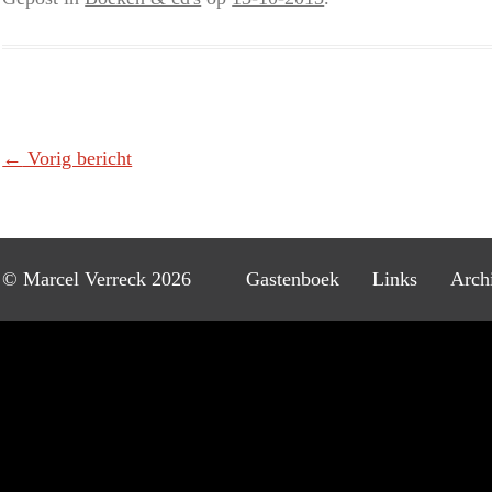
Berichtnavigatie
←
Vorig bericht
© Marcel Verreck 2026
Gastenboek
Links
Arch