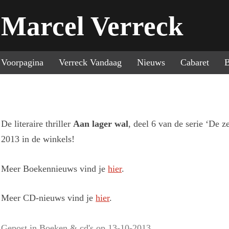
Marcel Verreck
Sp
Voorpagina
Verreck Vandaag
Nieuws
Cabaret
B
De literaire thriller
Aan lager wal
, deel 6 van de serie ‘De 
2013 in de winkels!
Meer Boekennieuws vind je
hier
.
Meer CD-nieuws vind je
hier
.
Gepost in
Boeken & cd's
op
13-10-2013
.