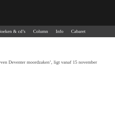
ring naar de inhoud
oeken & cd’s
Column
Info
Cabaret
zeven Deventer moordzaken’, ligt vanaf 15 november