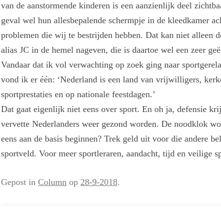
van de aanstormende kinderen is een aanzienlijk deel zichtba
geval wel hun allesbepalende schermpje in de kleedkamer ach
problemen die wij te bestrijden hebben. Dat kan niet alleen
alias JC in de hemel nageven, die is daartoe wel een zeer ge
Vandaar dat ik vol verwachting op zoek ging naar sportgerel
vond ik er één: ‘Nederland is een land van vrijwilligers, ke
sportprestaties en op nationale feestdagen.’
Dat gaat eigenlijk niet eens over sport. En oh ja, defensie kri
vervette Nederlanders weer gezond worden. De noodklok wor
eens aan de basis beginnen? Trek geld uit voor die andere bel
sportveld. Voor meer sportleraren, aandacht, tijd en veilige s
Gepost in
Column
op
28-9-2018
.