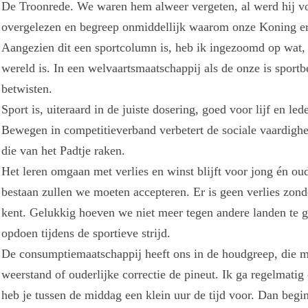
De Troonrede. We waren hem alweer vergeten, al werd hij v
overgelezen en begreep onmiddellijk waarom onze Koning er
Aangezien dit een sportcolumn is, heb ik ingezoomd op wat, v
wereld is. In een welvaartsmaatschappij als de onze is sport
betwisten.
Sport is, uiteraard in de juiste dosering, goed voor lijf en l
Bewegen in competitieverband verbetert de sociale vaardighe
die van het Padtje raken.
Het leren omgaan met verlies en winst blijft voor jong én ou
bestaan zullen we moeten accepteren. Er is geen verlies zonde
kent. Gelukkig hoeven we niet meer tegen andere landen te 
opdoen tijdens de sportieve strijd.
De consumptiemaatschappij heeft ons in de houdgreep, die m
weerstand of ouderlijke correctie de pineut. Ik ga regelmatig 
heb je tussen de middag een klein uur de tijd voor. Dan beg