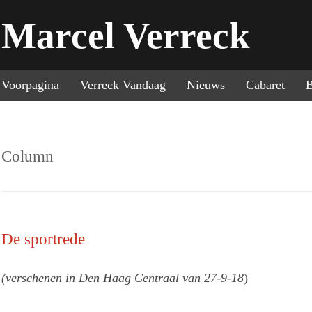
Marcel Verreck
Sp
Voorpagina
Verreck Vandaag
Nieuws
Cabaret
B
Column
De sportrede
(verschenen in Den Haag Centraal van 27-9-18
)