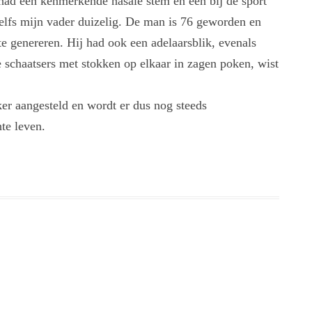
 had een kenmerkende nasale stem en een bij de sport
elfs mijn vader duizelig. De man is 76 geworden en
e genereren. Hij had ook een adelaarsblik, evenals
e schaatsers met stokken op elkaar in zagen poken, wist
er aangesteld en wordt er dus nog steeds
te leven.