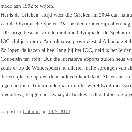
mede aan 1992 te wijten.
Het is de Grieken, altijd weer die Grieken, in 2004 dan natuur
van de Olympische Spelen. We betalen er met zijn allen nog
100-jarige bestaan van de moderne Olympiade, de Spelen in 1
IOC-clubje voor de Amerikaanse provinciestad Atlanta, zete
Zo lopen de hazen al heel lang bij het IOC, geld is het leid
Coubertin ten spijt. Dus die lucratieve eSports zullen heus w
zoals er op de Winterspelen nu allerlei malle sprongen van s
darten lijkt me op den duur ook een kandidaat. Als er aan c
tegen hebben. Traditionele maar minder wereldwijd incasser
medailles!) krijgen het zwaar, de hockeystick zal door de jo
Gepost in
Column
op
14-9-2018
.