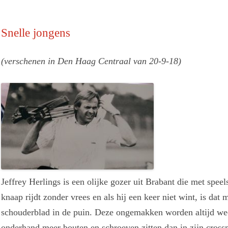
Snelle jongens
(verschenen in Den Haag Centraal van 20-9-18)
Jeffrey Herlings is een olijke gozer uit Brabant die met spe
knaap rijdt zonder vrees en als hij een keer niet wint, is da
schouderblad in de puin. Deze ongemakken worden altijd wee
onderhand meer bouten en schroeven zitten dan in zijn cross