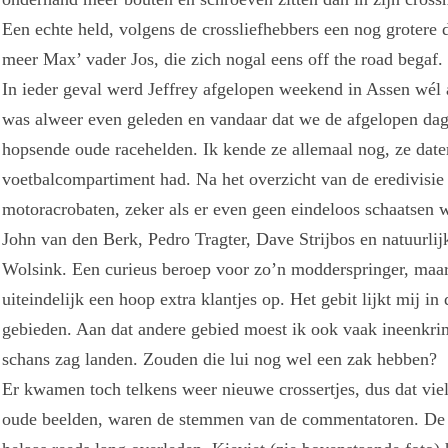
Een echte held, volgens de crossliefhebbers een nog grotere 
meer Max’ vader Jos, die zich nogal eens off the road begaf.
In ieder geval werd Jeffrey afgelopen weekend in Assen wé
was alweer even geleden en vandaar dat we de afgelopen dag
hopsende oude racehelden. Ik kende ze allemaal nog, ze dater
voetbalcompartiment had. Na het overzicht van de eredivisie
motoracrobaten, zeker als er even geen eindeloos schaatsen 
John van den Berk, Pedro Tragter, Dave Strijbos en natuurlijk
Wolsink. Een curieus beroep voor zo’n modderspringer, maar
uiteindelijk een hoop extra klantjes op. Het gebit lijkt mij i
gebieden. Aan dat andere gebied moest ik ook vaak ineenkrim
schans zag landen. Zouden die lui nog wel een zak hebben?
Er kwamen toch telkens weer nieuwe crossertjes, dus dat viel
oude beelden, waren de stemmen van de commentatoren. De o