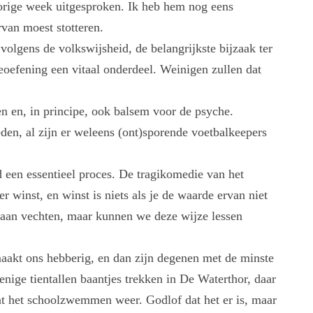
orige week uitgesproken. Ik heb hem nog eens
van moest stotteren.
olgens de volkswijsheid, de belangrijkste bijzaak ter
beoefening een vitaal onderdeel. Weinigen zullen dat
eden en, in principe, ook balsem voor de psyche.
den, al zijn er weleens (ont)sporende voetbalkeepers
d een essentieel proces. De tragikomedie van het
r winst, en winst is niets als je de waarde ervan niet
gaan vechten, maar kunnen we deze wijze lessen
aakt ons hebberig, en dan zijn degenen met de minste
enige tientallen baantjes trekken in De Waterthor, daar
int het schoolzwemmen weer. Godlof dat het er is, maar