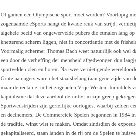
Of gamen een Olympische sport moet worden? Voorlopig ni
zogenaamde eSports hangt de kwade reuk van strijd, vernietigi
algehele beeld van ongewervelde pubers die etmalen lang op
knetterend scherm liggen, niet in concordantie met de frishei
Voormalig schermer Thomas Bach weet natuurlijk ook wel dat
een door de verheffing der mensheid afgedwongen dun laagje
sportvelden zien en horen. Na twee vernietigende wereldoorl
Grote aanjagers waren het staatsbelang (aan gene zijde van 
maar de reclame, in het zogeheten Vrije Westen. Inmiddels 
kapitalisme dat deze aardbol definitief in zijn greep gekregen
Sportwedstrijden zijn gerieflijke oorlogjes, waarbij zelden een
en deelnemers. De Commerciële Spelen begonnen in 1984 in L
de traditie, winst wist te maken. Omdat sindsdien de exposur
gekapitaliseerd, staan landen in de rij om de Spelen te huisve