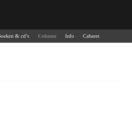
ring naar de inhoud
oeken & cd’s
Column
Info
Cabaret