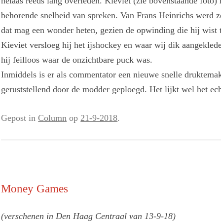
helaas reeds lang overleden. Kieviet (zie bovenstaande foto)
behorende snelheid van spreken. Van Frans Heinrichs werd z
dat mag een wonder heten, gezien de opwinding die hij wist t
Kieviet versloeg hij het ijshockey en waar wij dik aangekled
hij feilloos waar de onzichtbare puck was.
Inmiddels is er als commentator een nieuwe snelle druktemak
geruststellend door de modder geploegd. Het lijkt wel het ech
Gepost in
Column
op
21-9-2018
.
Money Games
(verschenen in Den Haag Centraal van 13-9-18)