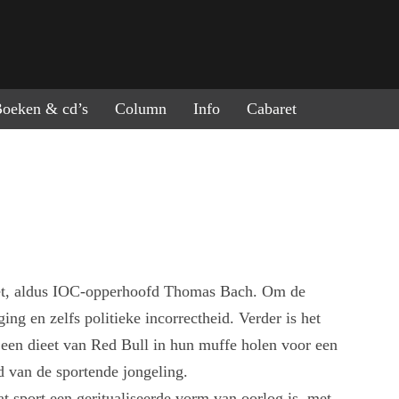
ring naar de inhoud
oeken & cd’s
Column
Info
Cabaret
et, aldus IOC-opperhoofd Thomas Bach. Om de
ng en zelfs politieke incorrectheid. Verder is het
 een dieet van Red Bull in hun muffe holen voor een
d van de sportende jongeling.
 sport een geritualiseerde vorm van oorlog is, met