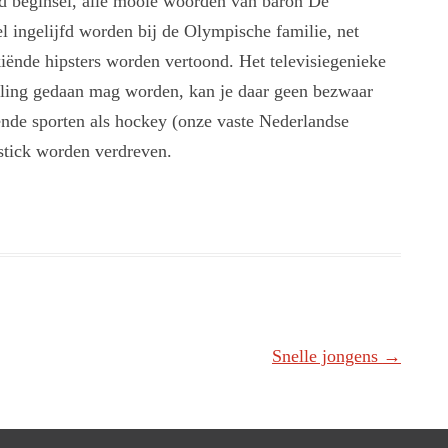
end beginsel, alle mooie woorden van baron De
el ingelijfd worden bij de Olympische familie, net
kiënde hipsters worden vertoond. Het televisiegenieke
urling gedaan mag worden, kan je daar geen bezwaar
ende sporten als hockey (onze vaste Nederlandse
ystick worden verdreven.
Snelle jongens
→