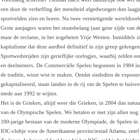
een door de verheffing der mensheid afgedwongen dun laagje
sportvelden zien en horen. Na twee vernietigende wereldoorl
Grote aanjagers waren het staatsbelang (aan gene zijde van 
maar de reclame, in het zogeheten Vrije Westen. Inmiddels 
kapitalisme dat deze aardbol definitief in zijn greep gekregen
Sportwedstrijden zijn gerieflijke oorlogjes, waarbij zelden een
en deelnemers. De Commerciële Spelen begonnen in 1984 in L
de traditie, winst wist te maken. Omdat sindsdien de exposur
gekapitaliseerd, staan landen in de rij om de Spelen te huisve
mede aan 1992 te wijten.
Het is de Grieken, altijd weer die Grieken, in 2004 dan natuur
van de Olympische Spelen. We betalen er met zijn allen nog
100-jarige bestaan van de moderne Olympiade, de Spelen in 1
IOC-clubje voor de Amerikaanse provinciestad Atlanta, zete