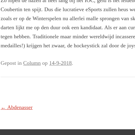
Zo lopen de hazen al heel lang bij het IOC, geld is het leid
Coubertin ten spijt. Dus die lucratieve eSports zullen heus w
zoals er op de Winterspelen nu allerlei malle sprongen van s
darten lijkt me op den duur ook een kandidaat. Als er aan c
tegen hebben. Traditionele maar minder wereldwijd incasser
medailles!) krijgen het zwaar, de hockeystick zal door de jo
Gepost in
Column
op
14-9-2018
.
Berichtnavigatie
←
Abdenasser