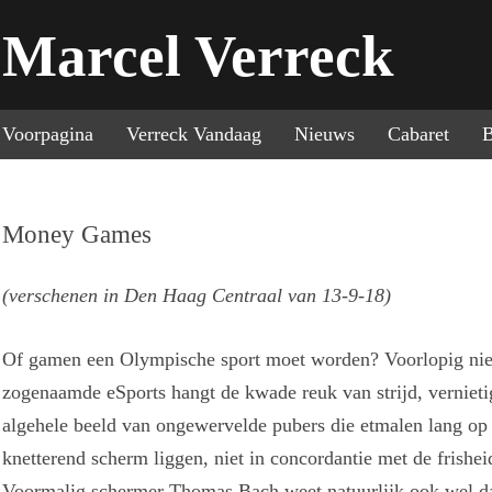
Marcel Verreck
Sp
Voorpagina
Verreck Vandaag
Nieuws
Cabaret
B
Money Games
(verschenen in Den Haag Centraal van 13-9-18)
Of gamen een Olympische sport moet worden? Voorlopig ni
zogenaamde eSports hangt de kwade reuk van strijd, vernietigi
algehele beeld van ongewervelde pubers die etmalen lang op
knetterend scherm liggen, niet in concordantie met de frishei
Voormalig schermer Thomas Bach weet natuurlijk ook wel dat