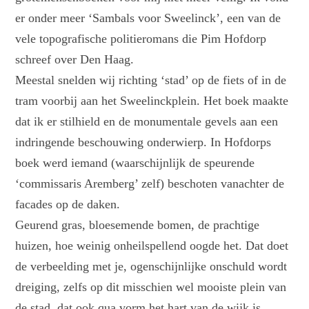
er onder meer ‘Sambals voor Sweelinck’, een van de
vele topografische politieromans die Pim Hofdorp
schreef over Den Haag.
Meestal snelden wij richting ‘stad’ op de fiets of in de
tram voorbij aan het Sweelinckplein. Het boek maakte
dat ik er stilhield en de monumentale gevels aan een
indringende beschouwing onderwierp. In Hofdorps
boek werd iemand (waarschijnlijk de speurende
‘commissaris Aremberg’ zelf) beschoten vanachter de
facades op de daken.
Geurend gras, bloesemende bomen, de prachtige
huizen, hoe weinig onheilspellend oogde het. Dat doet
de verbeelding met je, ogenschijnlijke onschuld wordt
dreiging, zelfs op dit misschien wel mooiste plein van
de stad, dat ook qua vorm het hart van de wijk is.