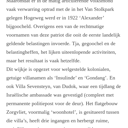
Maaromdat er in de matig articulerende volksmond
vaak verwarring optrad met de in het Van Stolkpark
gelegen Hogeweg werd er in 1922 ‘Alexander’
bijgoocheld. Overigens een van de rechtmatige
voornamen van deze patriot die ooit de eerste landelijk
geldende belastingen invoerde. Tja, gegoochel en de
belastingheffen, het lijken uiteenlopende activiteiten,
maar het resultaat is vaak hetzelfde.
Dit wijkje is opgezet voor welgestelde kolonialen,
getuige villanamen als ‘Insulinde’ en ‘Gondang’. En
ook Villa Sevensteyn, van Dudok, waar een tijdlang de
Israëlische ambassade was gevestigd (compleet met
permanente politiepost voor de deur). Het flatgebouw
Zorgvliet, voormalig ‘woonhotel’, is gesitueerd tussen
die villa’s, heeft drie ingangen en herbergt ruime,