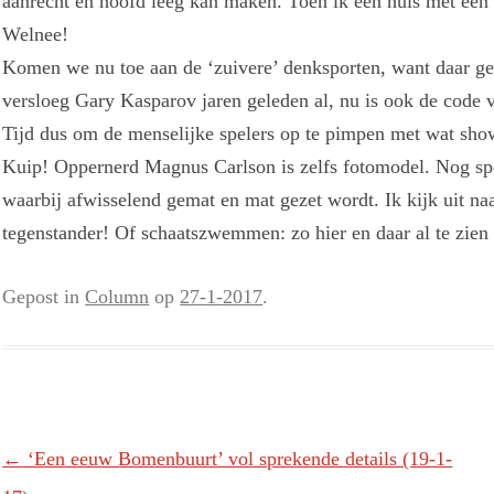
aanrecht én hoofd leeg kan maken. Toen ik een huis met een 
Welnee!
Komen we nu toe aan de ‘zuivere’ denksporten, want daar g
versloeg Gary Kasparov jaren geleden al, nu is ook de code 
Tijd dus om de menselijke spelers op te pimpen met wat sho
Kuip! Oppernerd Magnus Carlson is zelfs fotomodel. Nog spec
waarbij afwisselend gemat en mat gezet wordt. Ik kijk uit n
tegenstander! Of schaatszwemmen: zo hier en daar al te zien 
Gepost in
Column
op
27-1-2017
.
Berichtnavigatie
←
‘Een eeuw Bomenbuurt’ vol sprekende details (19-1-