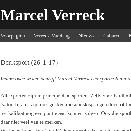
Marcel Verreck
Sp
Voorpagina
Verreck Vandaag
Nieuws
Cabaret
B
Denksport (26-1-17)
Iedere twee weken schrijft Marcel Verreck een sportcolumn 
Alle sporten zijn in principe denksporten. Zelfs voor hardholl
Natuurlijk, er zijn ook gekken die aan skispringen doen of h
het kalifaat nog een puntje aan kunnen zuigen. Ook die sport
daar niet veel van te merken.
We leven in het jaar 1 na JC, hoe droevig dat ook is, maar Hi