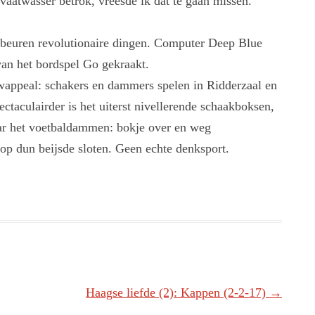
vaatwasser betrok, vreesde ik dat te gaan missen.
ebeuren revolutionaire dingen. Computer Deep Blue
van het bordspel Go gekraakt.
wappeal: schakers en dammers spelen in Ridderzaal en
taculairder is het uiterst nivellerende schaakboksen,
aar het voetbaldammen: bokje over en weg
op dun beijsde sloten. Geen echte denksport.
Haagse liefde (2): Kappen (2-2-17)
→