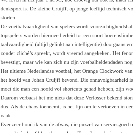
denksport is. De kleine Cruijff, op jonge leeftijd technisch v
storten.
De voetbalvaardigheid van spelers wordt voorzichtigheidshalv
topspelers worden hiermee herleid tot een soort boerenslimhei
taalvaardigheid (altijd gelinkt aan intelligentie) doorgaans er
zonder cliché’s spreekt, wordt vreemd aangekeken. Het fenom
bevestigt, maar wie kan zich nu zijn voetbalheldendaden nog
Het ultieme Nederlandse voetbal, het Orange Clockwork van 1
het hoofd van Johan Cruijff bevond. Die onnavolgbaarheid is
moet die man een hoofd vol shortcuts gehad hebben, zijn wo
Daarom verbaast het me niets dat deze Verlosser bekend ston
dus. Als de chaos toeneemt, is het fijn om te vertoeven in ee
vaak.
Evenzeer houd ik van de afwas, die puzzel van serviesgoed op