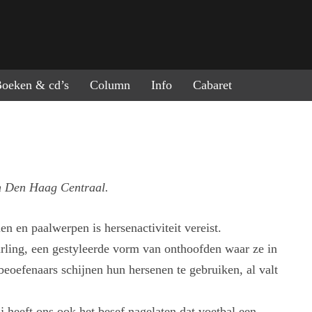
ring naar de inhoud
oeken & cd’s
Column
Info
Cabaret
in Den Haag Centraal.
en en paalwerpen is hersenactiviteit vereist.
urling, een gestyleerde vorm van onthoofden waar ze in
beoefenaars schijnen hun hersenen te gebruiken, al valt
j heeft ons ook het besef nagelaten dat voetbal een