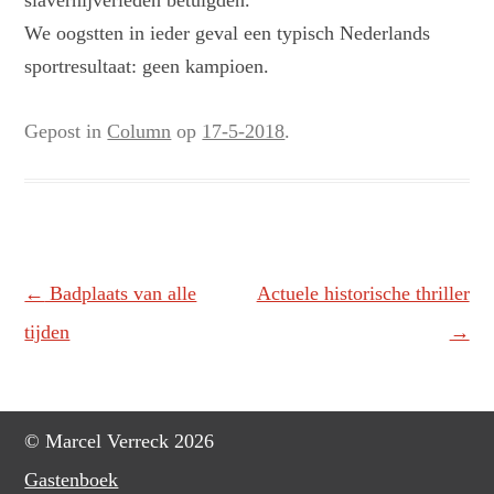
slavernijverleden betuigden.
We oogstten in ieder geval een typisch Nederlands
sportresultaat: geen kampioen.
Gepost in
Column
op
17-5-2018
.
Berichtnavigatie
←
Badplaats van alle
Actuele historische thriller
tijden
→
© Marcel Verreck 2026
Gastenboek