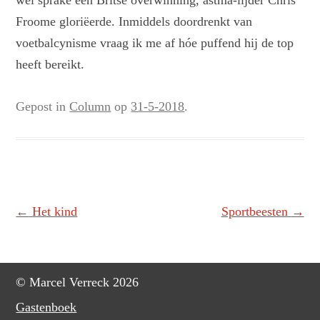
wel sprake een Britse overwinning, astma-lijder Chris
Froome gloriëerde. Inmiddels doordrenkt van
voetbalcynisme vraag ik me af hóe puffend hij de top
heeft bereikt.
Gepost in
Column
op
31-5-2018
.
Berichtnavigatie
←
Het kind
Sportbeesten
→
© Marcel Verreck 2026
Gastenboek