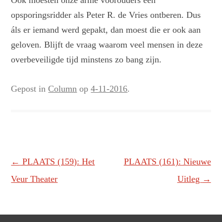
Ook moesten onze arme voorouders een
opsporingsridder als Peter R. de Vries ontberen. Dus
áls er iemand werd gepakt, dan moest die er ook aan
geloven. Blijft de vraag waarom veel mensen in deze
overbeveiligde tijd minstens zo bang zijn.
Gepost in
Column
op
4-11-2016
.
Berichtnavigatie
←
PLAATS (159): Het
PLAATS (161): Nieuwe
Veur Theater
Uitleg
→