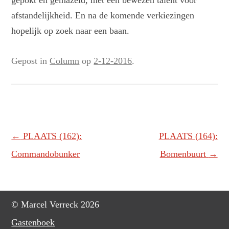
gepokt en gemazeld, met een bewezen talent voor
afstandelijkheid. En na de komende verkiezingen
hopelijk op zoek naar een baan.
Gepost in
Column
op
2-12-2016
.
Berichtnavigatie
←
PLAATS (162):
PLAATS (164):
Commandobunker
Bomenbuurt
→
© Marcel Verreck 2026
Gastenboek