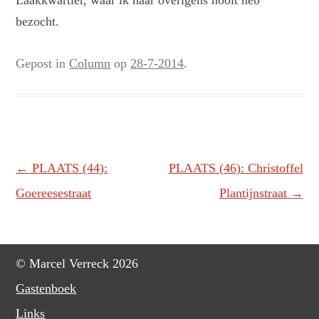
Laakkwartier, waar ik haar overigens nooit heb
bezocht.
Gepost in
Column
op
28-7-2014
.
Berichtnavigatie
←
PLAATS (44):
PLAATS (46): Christoffel
Goereesestraat
Plantijnstraat
→
© Marcel Verreck 2026
Gastenboek
Links