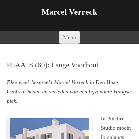
Marcel Verreck
Spring naar de inhoud
Menu
PLAATS (60): Lange Voorhout
E
lke week bespreekt Marcel Verreck in
Den Haag
Centraal
heden en verleden van een bijzondere Haagse
plek.
In Pulchri
Studio mocht
ik onlangs