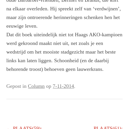
oude Barbarber-vrienden, Bernlef en Brands, die kort
na elkaar overleden. Hij spreekt zelf van ‘verdwijnen’,
maar zijn ontroerende herinneringen schenken hen het
eeuwige leven.
Dat dit boek uiteindelijk niet tot Haags AKO-kampioen
werd gekroond maakt niet uit, net zoals je een
wedstrijd om het mooiste stadgezicht maar het beste
links kan laten liggen. Schoonheid (en de daarbij
behorende troost) behoeven geen lauwerkrans.
Gepost in
Column
op
7-11-2014
.
Berichtnavigatie
←
PLAATS(59):
PLAATS(61):