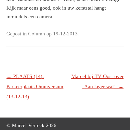
Kijk maar eens goed, ook in uw kerststal hangt
inmiddels een camera.
Gepost in
Column
op
19-12-2013
.
Berichtnavigatie
←
PLAATS (14):
Marcel bij TV Oost over
Parkeerplaats Omniversum
‘Aan lager wal’.
→
(13-12-13)
© Marcel Verreck 2026