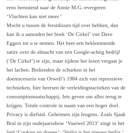
eens berustend naar de Annie M.G.-evergreen
‘Vluchten kan niet meer.’
Mocht u tussen de feestdissen tijd over hebben, dan
kan ik u aanraden het boek ‘De Cirkel’ van Dave
Eggers tot u te nemen. Het heet een beklemmende
satire over de almacht van een Google-achtig bedrijf
(‘De Cirkel’) te zijn, maar tijdens het lezen vergaat je
het lachen. Bedienden de schurken in het
doemscenario van Orwell’s 1984 zich van repressieve
technieken, hier heersen de verleidingstactieken van de
consumptiemaatschappij. Iets geven om alles terug te
krijgen. Totale controle in naam van een hoger doel.
Privacy is diefstal. Geheimen zijn leugens. Zoals Sjaak
Bral in zijn oudejaarsshow ‘Vaarwel 2013’ zingt in het
lied ‘Cookies en drones’: ‘Veilig is het nieuwe heilig.’