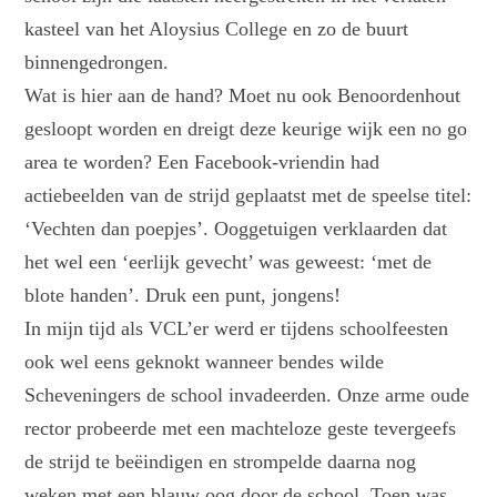
kasteel van het Aloysius College en zo de buurt
binnengedrongen.
Wat is hier aan de hand? Moet nu ook Benoordenhout
gesloopt worden en dreigt deze keurige wijk een no go
area te worden? Een Facebook-vriendin had
actiebeelden van de strijd geplaatst met de speelse titel:
‘Vechten dan poepjes’. Ooggetuigen verklaarden dat
het wel een ‘eerlijk gevecht’ was geweest: ‘met de
blote handen’. Druk een punt, jongens!
In mijn tijd als VCL’er werd er tijdens schoolfeesten
ook wel eens geknokt wanneer bendes wilde
Scheveningers de school invadeerden. Onze arme oude
rector probeerde met een machteloze geste tevergeefs
de strijd te beëindigen en strompelde daarna nog
weken met een blauw oog door de school. Toen was