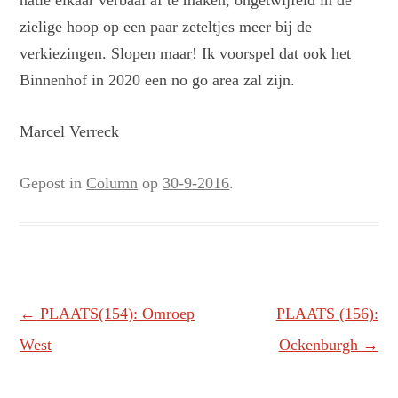
natie elkaar verbaal af te maken, ongetwijfeld in de
zielige hoop op een paar zeteltjes meer bij de
verkiezingen. Slopen maar! Ik voorspel dat ook het
Binnenhof in 2020 een no go area zal zijn.
Marcel Verreck
Gepost in
Column
op
30-9-2016
.
Berichtnavigatie
←
PLAATS(154): Omroep
PLAATS (156):
West
Ockenburgh
→