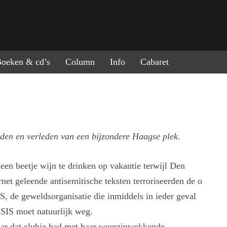
ring naar de inhoud
oeken & cd’s
Column
Info
Cabaret
den en verleden van een bijzondere Haagse plek.
een beetje wijn te drinken op vakantie terwijl Den
net geleende antisemitische teksten terroriseerden de o
, de geweldsorganisatie die inmiddels in ieder geval
ISIS moet natuurlijk weg.
maar dat clubje had met haar weerzinwekkende