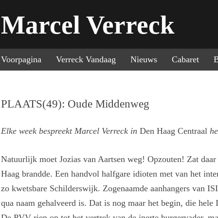
Marcel Verreck
Sp
Voorpagina
Verreck Vandaag
Nieuws
Cabaret
B
PLAATS(49): Oude Middenweg
Elke week bespreekt Marcel Verreck in
Den Haag Centraal
he
Natuurlijk moet Jozias van Aartsen weg! Opzouten! Zat daar 
Haag brandde. Een handvol halfgare idioten met van het inter
zo kwetsbare Schilderswijk. Zogenaamde aanhangers van ISIS
qua naam gehalveerd is. Dat is nog maar het begin, die hele 
De PVV riep op tot het vertrek van de inerte burgervader, 