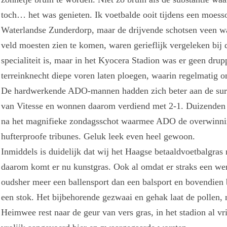
toch… het was genieten. Ik voetbalde ooit tijdens een mo
Waterlandse Zunderdorp, maar de drijvende schotsen veen wa
veld moesten zien te komen, waren gerieflijk vergeleken bij 
specialiteit is, maar in het Kyocera Stadion was er geen dru
terreinknecht diepe voren laten ploegen, waarin regelmatig 
De hardwerkende ADO-mannen hadden zich beter aan de surv
van Vitesse en wonnen daarom verdiend met 2-1. Duizenden 
na het magnifieke zondagsschot waarmee ADO de overwinning
hufterproofe tribunes. Geluk leek even heel gewoon.
Inmiddels is duidelijk dat wij het Haagse betaaldvoetbalgras 
daarom komt er nu kunstgras. Ook al omdat er straks een w
oudsher meer een ballensport dan een balsport en bovendien 
een stok. Het bijbehorende gezwaai en gehak laat de pollen, n
Heimwee rest naar de geur van vers gras, in het stadion al v