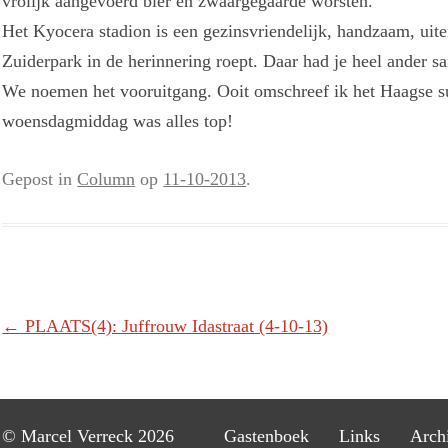
vrolijk aangevoerd bier en zwaargegaarde worsten.
Het Kyocera stadion is een gezinsvriendelijk, handzaam, uite
Zuiderpark in de herinnering roept. Daar had je heel ander s
We noemen het vooruitgang. Ooit omschreef ik het Haagse 
woensdagmiddag was alles top!
Gepost in
Column
op
11-10-2013
.
Berichtnavigatie
←
PLAATS(4): Juffrouw Idastraat (4-10-13)
© Marcel Verreck 2026
Gastenboek
Links
Arch