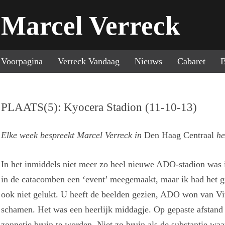
Marcel Verreck
Sp
Voorpagina
Verreck Vandaag
Nieuws
Cabaret
B
PLAATS(5): Kyocera Stadion (11-10-13)
Elke week bespreekt Marcel Verreck in
Den Haag Centraal
he
In het inmiddels niet meer zo heel nieuwe ADO-stadion was i
in de catacomben een ‘event’ meegemaakt, maar ik had het g
ook niet gelukt. U heeft de beelden gezien, ADO won van V
schamen. Het was een heerlijk middagje. Op gepaste afstand
zonnetje bruin te worden. Niet zo bruin als de substantie w