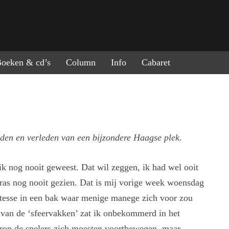
ring naar de inhoud
oeken & cd’s
Column
Info
Cabaret
den en verleden van een bijzondere Haagse plek.
k nog nooit geweest. Dat wil zeggen, ik had wel ooit
ras nog nooit gezien. Dat is mij vorige week woensdag
itesse in een bak waar menige manege zich voor zou
 van de ‘sfeervakken’ zat ik onbekommerd in het
aarop de spelers zich moesten voortbewegen, maar