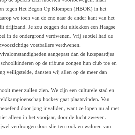
esson tegen Het Begon Op Klompen (HBOK) in het
arop we toen van de ene naar de ander kant van het
dit drijfzand. Je zou zeggen dat uitlekken een Haagse
ppel in de ondergrond verdwenen. Vrij subtiel had de
onvoorzichtige voetballers verdwenen.
ivalomstandigheden aangepast dan de luxepaardjes
schoolkinderen op de tribune zongen hun club toe en
 veiligstelde, dansten wij allen op de meer dan
nooit meer zullen zien. We zijn een culturele stad en
ereldkampioenschap hockey gaat plaatsvinden. Van
beoefend door jong invaliden, want ze lopen nu al met
iet alleen in het voorjaar, door de lucht zweven.
rijwel verdrongen door slierten rook en walmen van