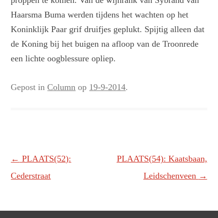
proppen te komen. Van de wijnrank van Sybrand van
Haarsma Buma werden tijdens het wachten op het
Koninklijk Paar grif druifjes geplukt. Spijtig alleen dat
de Koning bij het buigen na afloop van de Troonrede
een lichte oogblessure opliep.
Gepost in
Column
op
19-9-2014
.
Berichtnavigatie
←
PLAATS(52):
PLAATS(54): Kaatsbaan,
Cederstraat
Leidschenveen
→