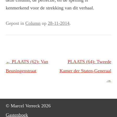
deze column, de perfectie, en de spelling is
kenmerkend voor de strekking van dit verhaal.
Gepost in
Column
op
28-11-2014
.
Berichtnavigatie
←
PLAATS (62): Van
PLAATS (64): Tweede
Beuningenstraat
Kamer der Staten-Generaal
→
© Marcel Verreck 2026
Gastenboek