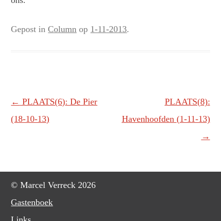
ons.
Gepost in
Column
op
1-11-2013
.
Berichtnavigatie
←
PLAATS(6): De Pier
PLAATS(8):
(18-10-13)
Havenhoofden (1-11-13)
→
© Marcel Verreck 2026
Gastenboek
Links