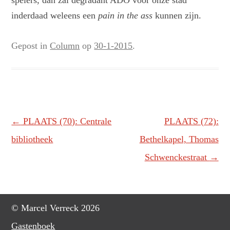
spelers, dan zal degradant ADO voor onze stad
inderdaad weleens een
pain in the ass
kunnen zijn.
Gepost in
Column
op
30-1-2015
.
Berichtnavigatie
←
PLAATS (70): Centrale
PLAATS (72):
bibliotheek
Bethelkapel, Thomas
Schwenckestraat
→
© Marcel Verreck 2026
Gastenboek