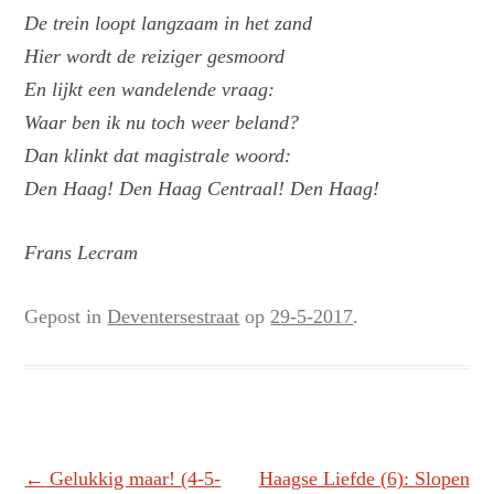
De trein loopt langzaam in het zand
Hier wordt de reiziger gesmoord
En lijkt een wandelende vraag:
Waar ben ik nu toch weer beland?
Dan klinkt dat magistrale woord:
Den Haag! Den Haag Centraal! Den Haag!
Frans Lecram
Gepost in
Deventersestraat
op
29-5-2017
.
Berichtnavigatie
←
Gelukkig maar! (4-5-
Haagse Liefde (6): Slopen