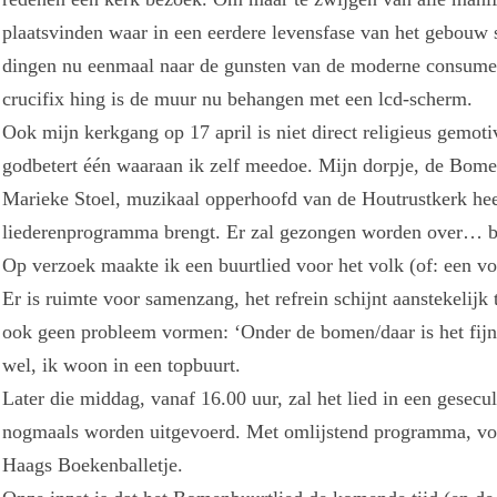
plaatsvinden waar in een eerdere levensfase van het gebouw
dingen nu eenmaal naar de gunsten van de moderne consumen
crucifix hing is de muur nu behangen met een lcd-scherm.
Ook mijn kerkgang op 17 april is niet direct religieus gemo
godbetert één waaraan ik zelf meedoe. Mijn dorpje, de Bomenb
Marieke Stoel, muzikaal opperhoofd van de Houtrustkerk he
liederenprogramma brengt. Er zal gezongen worden over… 
Op verzoek maakte ik een buurtlied voor het volk (of: een vol
Er is ruimte voor samenzang, het refrein schijnt aanstekelij
ook geen probleem vormen: ‘Onder de bomen/daar is het fijn/
wel, ik woon in een topbuurt.
Later die middag, vanaf 16.00 uur, zal het lied in een gesec
nogmaals worden uitgevoerd. Met omlijstend programma, vol f
Haags Boekenballetje.