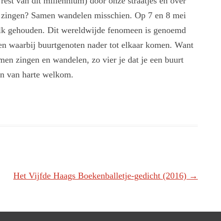
rest van dit millennium) door onze straatjes en over
en zingen? Samen wandelen misschien. Op 7 en 8 mei
alk gehouden. Dit wereldwijde fenomeen is genoemd
gen waarbij buurtgenoten nader tot elkaar komen. Want
en zingen en wandelen, zo vier je dat je een buurt
en van harte welkom.
Het Vijfde Haags Boekenballetje-gedicht (2016)
→