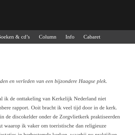
ring naar de inhoud
oeken & cd’s
Column
Info
Cabaret
den en verleden van een bijzondere Haagse plek.
 ik de onttakeling van Kerkelijk Nederland niet
ere rapport. Ooit bracht ik veel tijd door in de kerk.
 in de discokelder onder de Zorgvlietkerk praktiseerden
kt waarop ik vaker om toeristische dan religieuze
staties in herbestemde kerken, waarbij nu praktijken