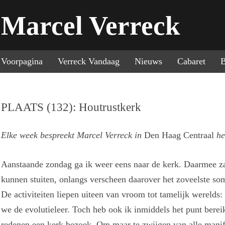
Marcel Verreck
Sp
Voorpagina
Verreck Vandaag
Nieuws
Cabaret
B
PLAATS (132): Houtrustkerk
Elke week bespreekt Marcel Verreck in
Den Haag Centraal
he
Aanstaande zondag ga ik weer eens naar de kerk. Daarmee zal
kunnen stuiten, onlangs verscheen daarover het zoveelste somb
De activiteiten liepen uiteen van vroom tot tamelijk werelds:
we de evolutieleer. Toch heb ook ik inmiddels het punt berei
redenen een kerk bezoek. Om maar te zwijgen van alle manife