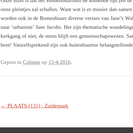
Onze inzet is dat het Bomenbuurtlied de komende tijd (en de 
onze pleintjes zal schallen. Want wat is er mooier dan sam
worden ook in de Bomenbuurt diverse versies van Jane’s W
naar ‘urbaniste’ Jane Jacobs. Het zijn thematische wandelin
kerkgang of niet, de mens blijft een gemeenschapswezen. Sam
bent! Vanzelfsprekend zijn ook buitenbuurtse belangstellend
Gepost in
Column
op
15-4-2016
.
Berichtnavigatie
←
PLAATS (131) : Zuiderpark