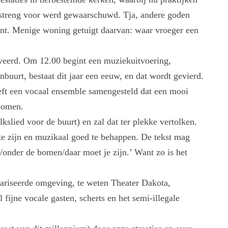
 streng voor werd gewaarschuwd. Tja, andere goden
t. Menige woning getuigt daarvan: waar vroeger een
tiveerd. Om 12.00 begint een muziekuitvoering,
uurt, bestaat dit jaar een eeuw, en dat wordt gevierd.
eft een vocaal ensemble samengesteld dat een mooi
bomen.
kslied voor de buurt) en zal dat ter plekke vertolken.
k te zijn en muzikaal goed te behappen. De tekst mag
onder de bomen/daar moet je zijn.’ Want zo is het
ulariseerde omgeving, te weten Theater Dakota,
ijne vocale gasten, scherts en het semi-illegale