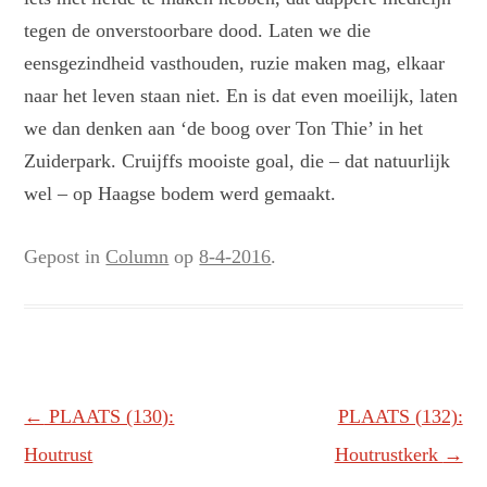
tegen de onverstoorbare dood. Laten we die
eensgezindheid vasthouden, ruzie maken mag, elkaar
naar het leven staan niet. En is dat even moeilijk, laten
we dan denken aan ‘de boog over Ton Thie’ in het
Zuiderpark. Cruijffs mooiste goal, die – dat natuurlijk
wel – op Haagse bodem werd gemaakt.
Gepost in
Column
op
8-4-2016
.
Berichtnavigatie
←
PLAATS (130):
PLAATS (132):
Houtrust
Houtrustkerk
→