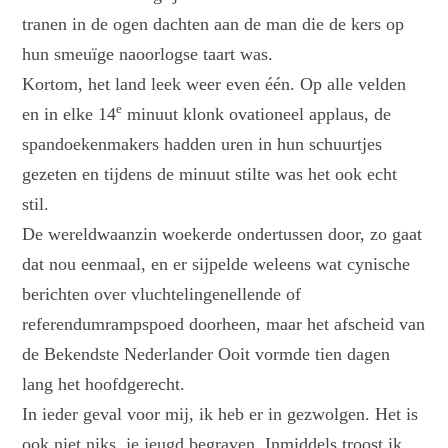
tranen in de ogen dachten aan de man die de kers op
hun smeuïge naoorlogse taart was.
Kortom, het land leek weer even één. Op alle velden
e
en in elke 14
minuut klonk ovationeel applaus, de
spandoekenmakers hadden uren in hun schuurtjes
gezeten en tijdens de minuut stilte was het ook echt
stil.
De wereldwaanzin woekerde ondertussen door, zo gaat
dat nou eenmaal, en er sijpelde weleens wat cynische
berichten over vluchtelingenellende of
referendumrampspoed doorheen, maar het afscheid van
de Bekendste Nederlander Ooit vormde tien dagen
lang het hoofdgerecht.
In ieder geval voor mij, ik heb er in gezwolgen. Het is
ook niet niks, je jeugd begraven. Inmiddels troost ik