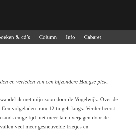
ring naar de inhoud
oeken & cd’s
Column
Info
Cabaret
den en verleden van een bijzondere Haagse plek.
 wandel ik met mijn zoon door de Vogelwijk. Over de
 Een volgeladen tram 12 tingelt langs. Verder heerst
h sinds enige tijd niet meer laten verjagen door de
vallen veel meer gesneuvelde frietjes en