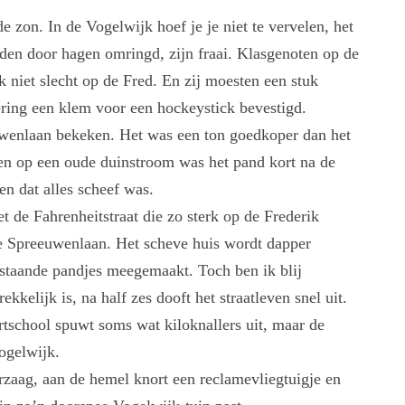
e zon. In de Vogelwijk hoef je je niet te vervelen, het
lden door hagen omringd, zijn fraai. Klasgenoten op de
 niet slecht op de Fred. En zij moesten een stuk
ering een klem voor een hockeystick bevestigd.
uwenlaan bekeken. Het was een ton goedkoper dan het
en op een oude duinstroom was het pand kort na de
en dat alles scheef was.
 de Fahrenheitstraat die zo sterk op de Frederik
de Spreeuwenlaan. Het scheve huis wordt dapper
 staande pandjes meegemaakt. Toch ben ik blij
kelijk is, na half zes dooft het straatleven snel uit.
ortschool spuwt soms wat kiloknallers uit, maar de
ogelwijk.
rzaag, aan de hemel knort een reclamevliegtuigje en