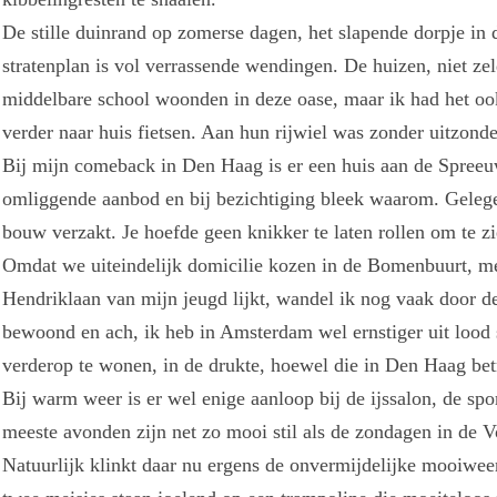
De stille duinrand op zomerse dagen, het slapende dorpje in d
stratenplan is vol verrassende wendingen. De huizen, niet ze
middelbare school woonden in deze oase, maar ik had het ook
verder naar huis fietsen. Aan hun rijwiel was zonder uitzond
Bij mijn comeback in Den Haag is er een huis aan de Spree
omliggende aanbod en bij bezichtiging bleek waarom. Geleg
bouw verzakt. Je hoefde geen knikker te laten rollen om te zi
Omdat we uiteindelijk domicilie kozen in de Bomenbuurt, met
Hendriklaan van mijn jeugd lijkt, wandel ik nog vaak door 
bewoond en ach, ik heb in Amsterdam wel ernstiger uit lood
verderop te wonen, in de drukte, hoewel die in Den Haag betrek
Bij warm weer is er wel enige aanloop bij de ijssalon, de sp
meeste avonden zijn net zo mooi stil als de zondagen in de V
Natuurlijk klinkt daar nu ergens de onvermijdelijke mooiwee