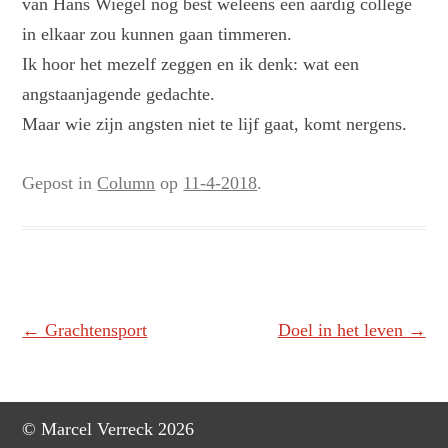
van Hans Wiegel nog best weleens een aardig college
in elkaar zou kunnen gaan timmeren.
Ik hoor het mezelf zeggen en ik denk: wat een
angstaanjagende gedachte.
Maar wie zijn angsten niet te lijf gaat, komt nergens.
Gepost in
Column
op
11-4-2018
.
Berichtnavigatie
←
Grachtensport
Doel in het leven
→
© Marcel Verreck 2026