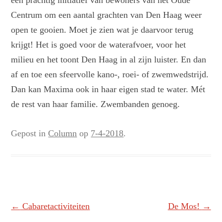
een prachtig initiatief van bewoners van het Oude
Centrum om een aantal grachten van Den Haag weer
open te gooien. Moet je zien wat je daarvoor terug
krijgt! Het is goed voor de waterafvoer, voor het
milieu en het toont Den Haag in al zijn luister. En dan
af en toe een sfeervolle kano-, roei- of zwemwedstrijd.
Dan kan Maxima ook in haar eigen stad te water. Mét
de rest van haar familie. Zwembanden genoeg.
Gepost in
Column
op
7-4-2018
.
Berichtnavigatie
←
Cabaretactiviteiten
De Mos!
→