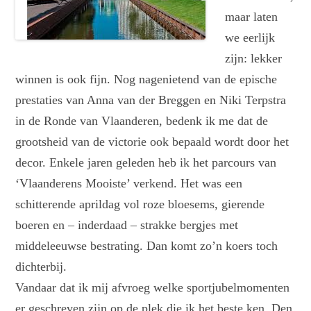
maar laten
we eerlijk
zijn: lekker
winnen is ook fijn. Nog nagenietend van de epische
prestaties van Anna van der Breggen en Niki Terpstra
in de Ronde van Vlaanderen, bedenk ik me dat de
grootsheid van de victorie ook bepaald wordt door het
decor. Enkele jaren geleden heb ik het parcours van
‘Vlaanderens Mooiste’ verkend. Het was een
schitterende aprildag vol roze bloesems, gierende
boeren en – inderdaad – strakke bergjes met
middeleeuwse bestrating. Dan komt zo’n koers toch
dichterbij.
Vandaar dat ik mij afvroeg welke sportjubelmomenten
er geschreven zijn op de plek die ik het beste ken, Den