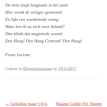
De trein loopt langzaam in het zand
Hier wordt de reiziger gesmoord
En lijkt een wandelende vraag:
Waar ben ik nu toch weer beland?
Dan klinkt dat magistrale woord:
Den Haag! Den Haag Centraal! Den Haag!
Frans Lecram
Gepost in
Deventersestraat
op
29-5-2017
.
Berichtnavigatie
←
Gelukkig maar! (4-5-
Haagse Liefde (6): Slopen