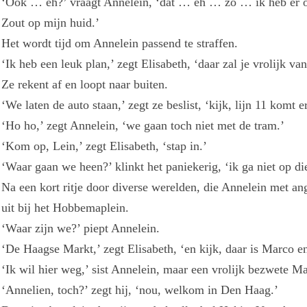
‘Ook … eh?’ vraagt Annelein, ‘dat … eh … zo … ik heb er o
Zout op mijn huid.’
Het wordt tijd om Annelein passend te straffen.
‘Ik heb een leuk plan,’ zegt Elisabeth, ‘daar zal je vrolijk va
Ze rekent af en loopt naar buiten.
‘We laten de auto staan,’ zegt ze beslist, ‘kijk, lijn 11 komt e
‘Ho ho,’ zegt Annelein, ‘we gaan toch niet met de tram.’
‘Kom op, Lein,’ zegt Elisabeth, ‘stap in.’
‘Waar gaan we heen?’ klinkt het paniekerig, ‘ik ga niet op die
Na een kort ritje door diverse werelden, die Annelein met ang
uit bij het Hobbemaplein.
‘Waar zijn we?’ piept Annelein.
‘De Haagse Markt,’ zegt Elisabeth, ‘en kijk, daar is Marco e
‘Ik wil hier weg,’ sist Annelein, maar een vrolijk bezwete M
‘Annelien, toch?’ zegt hij, ‘nou, welkom in Den Haag.’