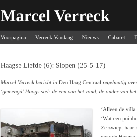
Marcel Verreck
Sp
Voorpagina
Verreck Vandaag
Nieuws
Cabaret
B
Haagse Liefde (6): Slopen (25-5-17)
Marcel Verreck bericht in
Den Haag Centraal
regelmatig over
‘gemengd’ Haags stel: de een van het zand, de ander van het
‘Alleen de villa 
‘Wat een puinho
Ze zwiept haar
naar de Haagse 