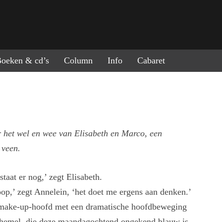
ring naar de inhoud
oeken & cd’s
Column
Info
Cabaret
 het wel en wee van Elisabeth en Marco, een
 veen.
staat er nog,’ zegt Elisabeth.
op,’ zegt Annelein, ‘het doet me ergens aan denken.’
 make-up-hoofd met een dramatische hoofdbeweging
hemel, die deze maandagochtend ongekend blauw is.