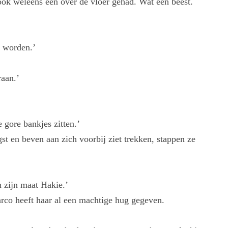
ok weleens een over de vloer gehad. Wat een beest.
n worden.’
raan.’
 gore bankjes zitten.’
st en beven aan zich voorbij ziet trekken, stappen ze
n zijn maat Hakie.’
arco heeft haar al een machtige hug gegeven.