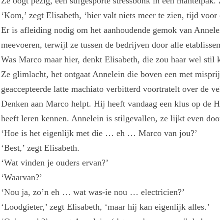
Ze oogt pezig, een sufgesporte stressbonk in een mantelpak. Z
‘Kom,’ zegt Elisabeth, ‘hier valt niets meer te zien, tijd voor
Er is afleiding nodig om het aanhoudende gemok van Annelein
meevoeren, terwijl ze tussen de bedrijven door alle etabliss
Was Marco maar hier, denkt Elisabeth, die zou haar wel stil k
Ze glimlacht, het ontgaat Annelein die boven een met mispri
geaccepteerde latte machiato verbitterd voortratelt over de ve
Denken aan Marco helpt. Hij heeft vandaag een klus op de H
heeft leren kennen. Annelein is stilgevallen, ze lijkt even do
‘Hoe is het eigenlijk met die … eh … Marco van jou?’
‘Best,’ zegt Elisabeth.
‘Wat vinden je ouders ervan?’
‘Waarvan?’
‘Nou ja, zo’n eh … wat was-ie nou … electricien?’
‘Loodgieter,’ zegt Elisabeth, ‘maar hij kan eigenlijk alles.’