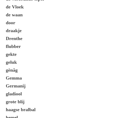
de Vloek
de waan
door
draakje
Drenthe
flubber
gekte
geluk
gènâg
Gemma
Germanij
gladiool
grote blij
haagse bralbal
hemel