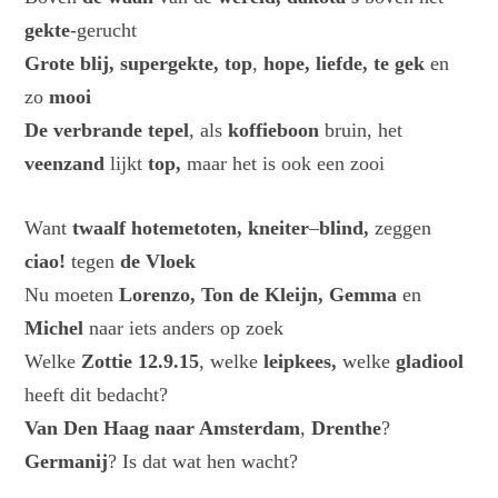
gekte
-gerucht
Grote blij,
supergekte,
top
,
hope,
liefde, te gek
en
zo
mooi
De verbrande tepel
, als
koffieboon
bruin, het
veenzand
lijkt
top,
maar het is ook een zooi
Want
twaalf
hotemetoten, kneiter
–
blind,
zeggen
ciao!
tegen
de Vloek
Nu moeten
Lorenzo, Ton de Kleijn, Gemma
en
Michel
naar iets anders op zoek
Welke
Zottie 12.9.15
, welke
leipkees,
welke
gladiool
heeft dit bedacht?
Van
Den Haag naar Amsterdam
,
Drenthe
?
Germanij
? Is dat wat hen wacht?