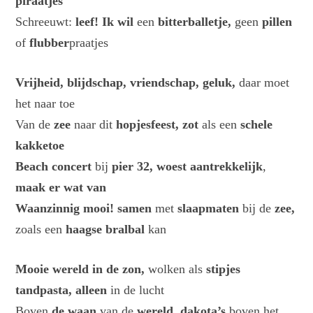
piraatjes
Schreeuwt:
leef! Ik wil
een
bitterballetje,
geen
pillen
of
flubber
praatjes
Vrijheid, blijdschap, vriendschap, geluk,
daar moet
het naar toe
Van de
zee
naar dit
hopjesfeest,
zot
als een
schele
kakketoe
Beach concert
bij
pier 32, woest aantrekkelijk
,
maak er wat van
Waanzinnig mooi! samen
met
slaapmaten
bij de
zee,
zoals een
haagse bralbal
kan
Mooie wereld in de zon,
wolken als
stipjes
tandpasta, alleen
in de lucht
Boven
de waan
van de
wereld, dakota’s
boven het