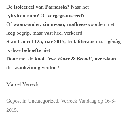
De
isoleercel van Parnassia?
Naar het
tyltylcentrum?
Of
vergegratiseerd?
Of
waanzonder, zininwaar, mafkees
-woorden met
leeg
begrip, maar vast heel verkeerd
Stan Laurel 125, nar 2015,
leuk
literaar
maar
gènâg
is deze
behoefte
niet
Door
met de
knol,
leve Water & Brood!
,
overslaan
dit
krankzinnig
verdriet!
Marcel Verreck
Gepost in
Uncategorized
,
Verreck Vandaag
op
16-3-
2015
.