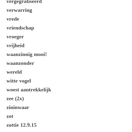
vergegratiseerd
verwarring
vrede
vriendschap
vroeger
vrijheid
waanzinnig mooi!
waanzonder
wereld
witte vogel
woest aantrekkelijk
zee (2x)
zininwaar
zot
zottie 12.9.15