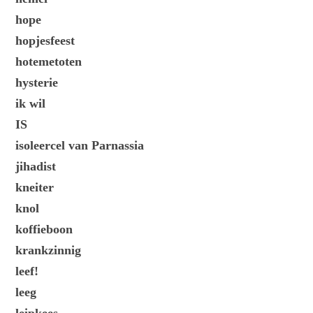
hope
hopjesfeest
hotemetoten
hysterie
ik wil
IS
isoleercel van Parnassia
jihadist
kneiter
knol
koffieboon
krankzinnig
leef!
leeg