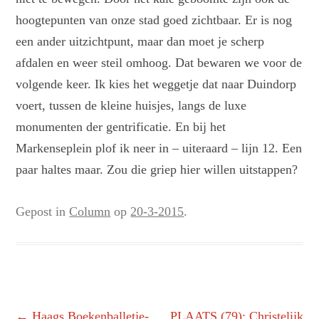
hoogtepunten van onze stad goed zichtbaar. Er is nog
een ander uitzichtpunt, maar dan moet je scherp
afdalen en weer steil omhoog. Dat bewaren we voor de
volgende keer. Ik kies het weggetje dat naar Duindorp
voert, tussen de kleine huisjes, langs de luxe
monumenten der gentrificatie. En bij het
Markenseplein plof ik neer in – uiteraard – lijn 12. Een
paar haltes maar. Zou die griep hier willen uitstappen?
Gepost in
Column
op
20-3-2015
.
Berichtnavigatie
←
Haags Boekenballetje-
PLAATS (79): Christelijk