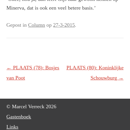
Minerva, dat is ook een veel betere basis.’
Gepost in
Column
op
27-3-2015
.
Berichtnavigatie
←
PLAATS (78): Bosjes
PLAATS (80): Koninklijke
van Poot
Schouwburg
→
© Marcel Verreck 2026
Gastenboek
Links