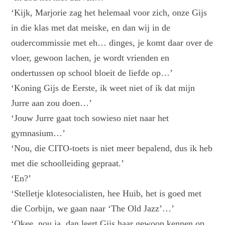
‘Kijk, Marjorie zag het helemaal voor zich, onze Gijs
in die klas met dat meiske, en dan wij in de
oudercommissie met eh… dinges, je komt daar over de
vloer, gewoon lachen, je wordt vrienden en
ondertussen op school bloeit de liefde op…’
‘Koning Gijs de Eerste, ik weet niet of ik dat mijn
Jurre aan zou doen…’
‘Jouw Jurre gaat toch sowieso niet naar het
gymnasium…’
‘Nou, die CITO-toets is niet meer bepalend, dus ik heb
met die schoolleiding gepraat.’
‘En?’
‘Stelletje klotesocialisten, hee Huib, het is goed met
die Corbijn, we gaan naar ‘The Old Jazz’…’
‘Okee, nou ja, dan leert Gijs haar gewoon kennen op