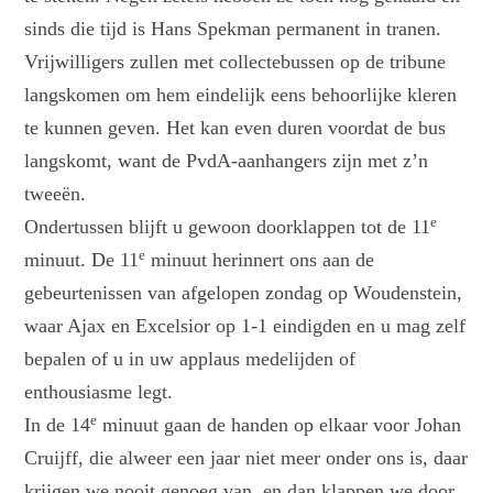
sinds die tijd is Hans Spekman permanent in tranen.
Vrijwilligers zullen met collectebussen op de tribune
langskomen om hem eindelijk eens behoorlijke kleren
te kunnen geven. Het kan even duren voordat de bus
langskomt, want de PvdA-aanhangers zijn met z’n
tweeën.
e
Ondertussen blijft u gewoon doorklappen tot de 11
e
minuut. De 11
minuut herinnert ons aan de
gebeurtenissen van afgelopen zondag op Woudenstein,
waar Ajax en Excelsior op 1-1 eindigden en u mag zelf
bepalen of u in uw applaus medelijden of
enthousiasme legt.
e
In de 14
minuut gaan de handen op elkaar voor Johan
Cruijff, die alweer een jaar niet meer onder ons is, daar
krijgen we nooit genoeg van, en dan klappen we door