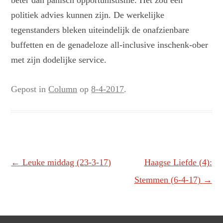
beter dan panisch opportunistisme. Het zou een
politiek advies kunnen zijn. De werkelijke
tegenstanders bleken uiteindelijk de onafzienbare
buffetten en de genadeloze all-inclusive inschenk-ober
met zijn dodelijke service.
Gepost in
Column
op
8-4-2017
.
Berichtnavigatie
←
Leuke middag (23-3-17)
Haagse Liefde (4):
Stemmen (6-4-17)
→