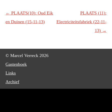
Berichtnavigatie
←
PLAATS(10): Oud Eik
PLAATS (11):
en Duinen (15-11-13)
Electriciteitsfabriek (22-11-
13)
→
© Marcel Verreck 2026
Gastenboek
Links
Archief