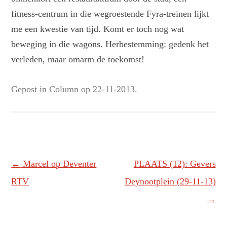
fitness-centrum in die wegroestende Fyra-treinen lijkt
me een kwestie van tijd. Komt er toch nog wat
beweging in die wagons. Herbestemming: gedenk het
verleden, maar omarm de toekomst!
Gepost in
Column
op
22-11-2013
.
Berichtnavigatie
←
Marcel op Deventer
PLAATS (12): Gevers
RTV
Deynootplein (29-11-13)
→