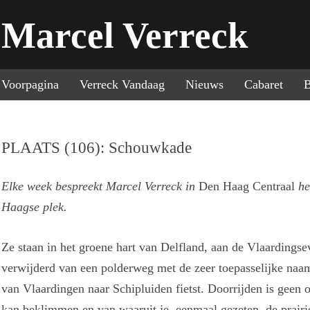
Marcel Verreck
Sp
Voorpagina
Verreck Vandaag
Nieuws
Cabaret
B
PLAATS (106): Schouwkade
Elke week bespreekt Marcel Verreck in
Den Haag Centraal
he
Haagse plek.
Ze staan in het groene hart van Delfland, aan de Vlaardingse
verwijderd van een polderweg met de zeer toepasselijke naa
van Vlaardingen naar Schipluiden fietst. Doorrijden is geen op
kan beklimmen en van waaruit je, eenmaal gezeten, de prair