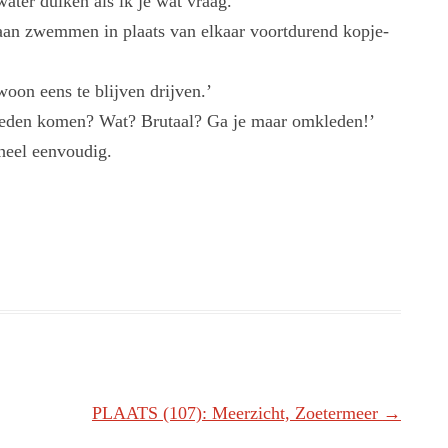
ater duiken als ik je wat vraag.’
gaan zwemmen in plaats van elkaar voortdurend kopje-
on eens te blijven drijven.’
eneden komen? Wat? Brutaal? Ga je maar omkleden!’
heel eenvoudig.
PLAATS (107): Meerzicht, Zoetermeer
→