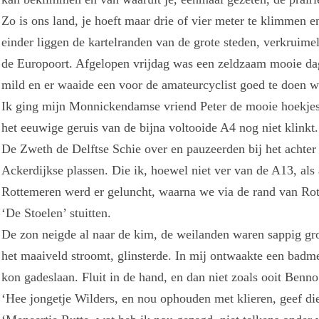
Zo is ons land, je hoeft maar drie of vier meter te klimmen e
einder liggen de kartelranden van de grote steden, verkruimel
de Europoort. Afgelopen vrijdag was een zeldzaam mooie dag.
mild en er waaide een voor de amateurcyclist goed te doen w
Ik ging mijn Monnickendamse vriend Peter de mooie hoekjes 
het eeuwige geruis van de bijna voltooide A4 nog niet klinkt
De Zweth de Delftse Schie over en pauzeerden bij het achte
Ackerdijkse plassen. Die ik, hoewel niet ver van de A13, als
Rottemeren werd er geluncht, waarna we via de rand van Ro
‘De Stoelen’ stuitten.
De zon neigde al naar de kim, de weilanden waren sappig gro
het maaiveld stroomt, glinsterde. In mij ontwaakte een badmee
kon gadeslaan. Fluit in de hand, en dan niet zoals ooit Benno
‘Hee jongetje Wilders, en nou ophouden met klieren, geef d