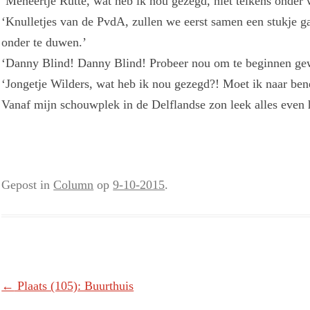
‘Meneertje Rutte, wat heb ik nou gezegd, niet telkens onder w
‘Knulletjes van de PvdA, zullen we eerst samen een stukje 
onder te duwen.’
‘Danny Blind! Danny Blind! Probeer nou om te beginnen gewo
‘Jongetje Wilders, wat heb ik nou gezegd?! Moet ik naar b
Vanaf mijn schouwplek in de Delflandse zon leek alles even 
Gepost in
Column
op
9-10-2015
.
Berichtnavigatie
←
Plaats (105): Buurthuis