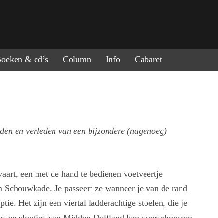
ring naar de inhoud
oeken & cd’s
Column
Info
Cabaret
den en verleden van een bijzondere (nagenoeg)
vaart, een met de hand te bedienen voetveertje
m Schouwkade. Je passeert ze wanneer je van de rand
tie. Het zijn een viertal ladderachtige stoelen, die je
ies en slootjes van Midden-Delfland kan overschouwen.