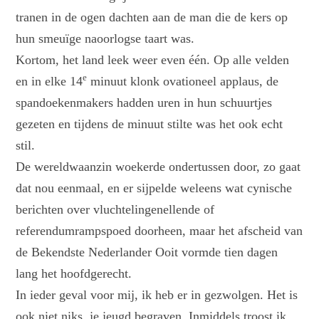
tranen in de ogen dachten aan de man die de kers op
hun smeuïge naoorlogse taart was.
Kortom, het land leek weer even één. Op alle velden
e
en in elke 14
minuut klonk ovationeel applaus, de
spandoekenmakers hadden uren in hun schuurtjes
gezeten en tijdens de minuut stilte was het ook echt
stil.
De wereldwaanzin woekerde ondertussen door, zo gaat
dat nou eenmaal, en er sijpelde weleens wat cynische
berichten over vluchtelingenellende of
referendumrampspoed doorheen, maar het afscheid van
de Bekendste Nederlander Ooit vormde tien dagen
lang het hoofdgerecht.
In ieder geval voor mij, ik heb er in gezwolgen. Het is
ook niet niks, je jeugd begraven. Inmiddels troost ik