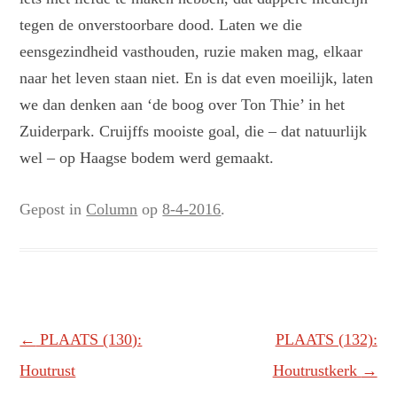
tegen de onverstoorbare dood. Laten we die
eensgezindheid vasthouden, ruzie maken mag, elkaar
naar het leven staan niet. En is dat even moeilijk, laten
we dan denken aan ‘de boog over Ton Thie’ in het
Zuiderpark. Cruijffs mooiste goal, die – dat natuurlijk
wel – op Haagse bodem werd gemaakt.
Gepost in
Column
op
8-4-2016
.
Berichtnavigatie
←
PLAATS (130):
PLAATS (132):
Houtrust
Houtrustkerk
→