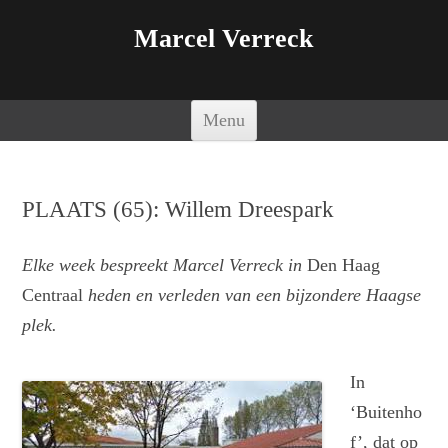
Marcel Verreck
Spring naar de inhoud
Menu
PLAATS (65): Willem Dreespark
Elke week bespreekt Marcel Verreck in
Den Haag
Centraal
heden en verleden van een bijzondere Haagse
plek.
In
‘Buitenho
f’, dat op