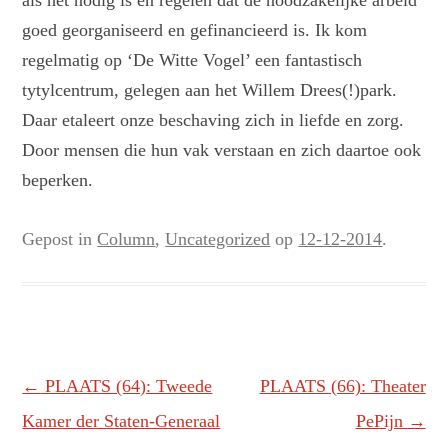
als het nodig is en regelen dat de noodzakelijke arbeid
goed georganiseerd en gefinancieerd is. Ik kom
regelmatig op ‘De Witte Vogel’ een fantastisch
tytylcentrum, gelegen aan het Willem Drees(!)park.
Daar etaleert onze beschaving zich in liefde en zorg.
Door mensen die hun vak verstaan en zich daartoe ook
beperken.
Gepost in
Column
,
Uncategorized
op
12-12-2014
.
Berichtnavigatie
←
PLAATS (64): Tweede
PLAATS (66): Theater
Kamer der Staten-Generaal
PePijn
→