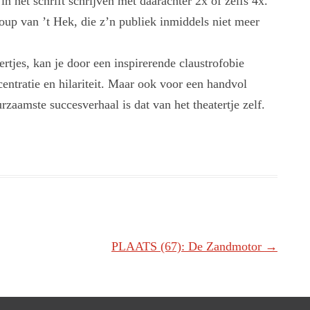
 het schrift schrijven met daarachter 2x of zelfs 4x.
oup van ’t Hek, die z’n publiek inmiddels niet meer
rtjes, kan je door een inspirerende claustrofobie
entratie en hilariteit. Maar ook voor een handvol
zaamste succesverhaal is dat van het theatertje zelf.
PLAATS (67): De Zandmotor
→