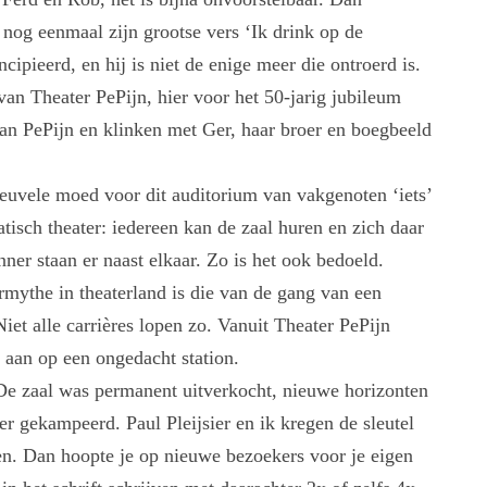
 nog eenmaal zijn grootse vers ‘Ik drink op de
pieerd, en hij is niet de enige meer die ontroerd is.
 van Theater PePijn, hier voor het 50-jarig jubileum
an PePijn en klinken met Ger, haar broer en boegbeeld
e euvele moed voor dit auditorium van vakgenoten ‘iets’
atisch theater: iedereen kan de zaal huren en zich daar
ner staan er naast elkaar. Zo is het ook bedoeld.
rmythe in theaterland is die van de gang van een
iet alle carrières lopen zo. Vanuit Theater PePijn
 aan op een ongedacht station.
. De zaal was permanent uitverkocht, nieuwe horizonten
r gekampeerd. Paul Pleijsier en ik kregen de sleutel
n. Dan hoopte je op nieuwe bezoekers voor je eigen