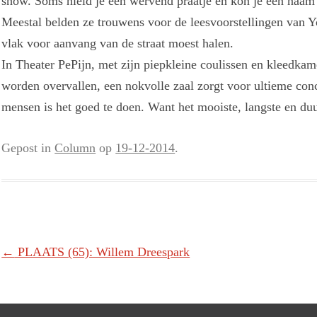
show. Soms hield je een wervend praatje en kon je een naam in
Meestal belden ze trouwens voor de leesvoorstellingen van Y
vlak voor aanvang van de straat moest halen.
In Theater PePijn, met zijn piepkleine coulissen en kleedkame
worden overvallen, een nokvolle zaal zorgt voor ultieme conc
mensen is het goed te doen. Want het mooiste, langste en duur
Gepost in
Column
op
19-12-2014
.
Berichtnavigatie
←
PLAATS (65): Willem Dreespark