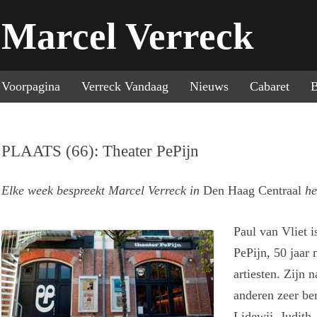
Marcel Verreck
Sp
Voorpagina
Verreck Vandaag
Nieuws
Cabaret
B
PLAATS (66): Theater PePijn
Elke week bespreekt Marcel Verreck in
Den Haag Centraal
he
Paul van Vliet i
PePijn, 50 jaar n
artiesten. Zijn
anderen zeer ber
Lidewij, Judith,