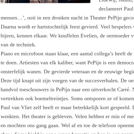
declameert Paul
mensen…’, ooit in een dronken nacht in Theater PePijn geconci
Daarna wordt er hartstochtelijk feest gevierd. Veel bespelers
bijeen, kennen elkaar. We knuffelen Evelien, de oermoeder v
van de techniek.
Piano en microfoon staan klaar, een aantal collega’s heeft d
te doen. Artiesten van elk kaliber, want PePijn is een democr
onsterfelijk wanen. De gevierde veteraan en de eeuwige begin
Deze tijd knapt uit zijn voegen van de succesverhalen. De oe
handvol toeschouwers in PePijn naar een uitverkocht Carré. N
vertrekken ook boemeltreintjes. Soms ontsporen ze of komen
Paul van Vliet zelf heeft er maar betrekkelijk kort gespeeld
wenkten. Het theater is gebleven. Velen hebben er min of mee
en mochten ons gang gaan. Wel af en toe de telefoon opneme