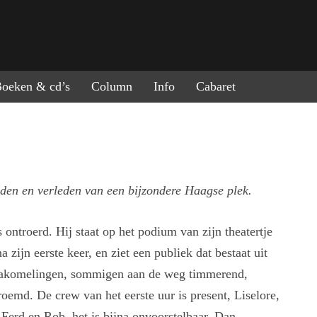
ring naar de inhoud
oeken & cd’s
Column
Info
Cabaret
den en verleden van een bijzondere Haagse plek.
s ontroerd. Hij staat op het podium van zijn theatertje
a zijn eerste keer, en ziet een publiek dat bestaat uit
 nakomelingen, sommigen aan de weg timmerend,
oemd. De crew van het eerste uur is present, Liselore,
 Ferd en Rob, het is bijna onvoorstelbaar. Dan