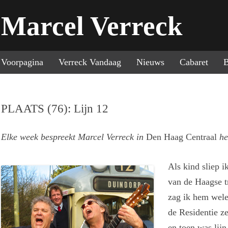
Marcel Verreck
Sp
Voorpagina
Verreck Vandaag
Nieuws
Cabaret
B
PLAATS (76): Lijn 12
Elke week bespreekt Marcel Verreck in
Den Haag Centraal
he
Als kind sliep i
van de Haagse t
zag ik hem wele
de Residentie z
en toen was lijn