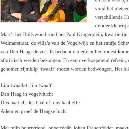
vond het meteen
verschillende H
minder kleurrij
Mart’, het Bollywood rond het Paul Krugerplein, kwartiertje
Weimarstraat, de villa’s van de Vogelwijk en het snufje Sch
van Den Haag: de zee. Ik bedacht dat er een lied moest kome
aforistisch werden bezongen. En een overkoepelend refrein, 
genomen rijmklip ‘twaalf’ moest worden bedwongen. Het lukt
Lijn twaallef, lijn twaalf
Den Haag in vogelvlucht
Dus haal ef, dus haal ef, dus haal effe
Adem en proef de Haagse lucht
Met mijn buurtvriend, opperrègâh Johan Frauenfelder, maakte