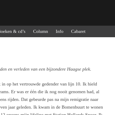
ring naar de inhoud
oeken & cd’s
Column
Info
Cabaret
den en verleden van een bijzondere Haagse plek.
k in op het vertrouwde gedender van lijn 10. Ik hield
rams. Er was er één die ik nog nooit genomen had, al
ens rijden. Dat gebeurde pas na mijn remigratie naar
even jaar geleden. Ik kwam in de Bomenbuurt te wonen
 12 opeens mijn lifeline met Station Hollands Spoor. Ik