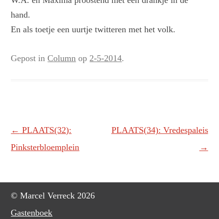
W.A. en Maxima proostend met een drankje in de
hand.
En als toetje een uurtje twitteren met het volk.
Gepost in
Column
op
2-5-2014
.
Berichtnavigatie
←
PLAATS(32):
PLAATS(34): Vredespaleis
Pinksterbloemplein
→
© Marcel Verreck 2026
Gastenboek