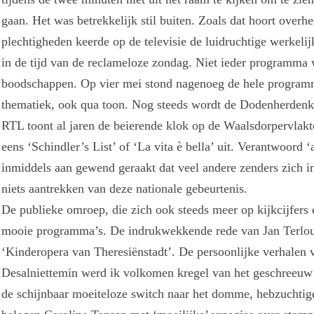
gaan. Het was betrekkelijk stil buiten. Zoals dat hoort overh
plechtigheden keerde op de televisie de luidruchtige werkelij
in de tijd van de reclameloze zondag. Niet ieder programm
boodschappen. Op vier mei stond nagenoeg de hele programme
thematiek, ook qua toon. Nog steeds wordt de Dodenherdenkin
RTL toont al jaren de beierende klok op de Waalsdorpervlak
eens ‘Schindler’s List’ of ‘La vita è bella’ uit. Verantwoor
inmiddels aan gewend geraakt dat veel andere zenders zich i
niets aantrekken van deze nationale gebeurtenis.
De publieke omroep, die zich ook steeds meer op kijkcijfers
mooie programma’s. De indrukwekkende rede van Jan Terlo
‘Kinderopera van Theresiënstadt’. De persoonlijke verhalen 
Desalniettemin werd ik volkomen kregel van het geschreeuw 
de schijnbaar moeiteloze switch naar het domme, hebzuchtig