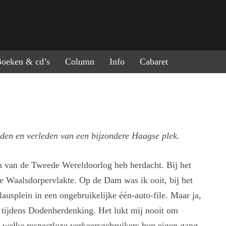
ring naar de inhoud
oeken & cd’s
Column
Info
Cabaret
den en verleden van een bijzondere Haagse plek.
en van de Tweede Wereldoorlog heb herdacht. Bij het
e Waalsdorpervlakte. Op de Dam was ik ooit, bij het
ausplein in een ongebruikelijke één-auto-file. Maar ja,
al tijdens Dodenherdenking. Het lukt mij nooit om
en welke respectloze verkeersgebruikers hun eigen gang