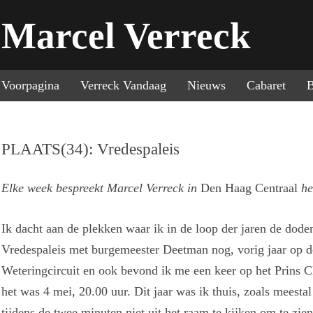
Marcel Verreck
Sp
Voorpagina
Verreck Vandaag
Nieuws
Cabaret
B
PLAATS(34): Vredespaleis
Elke week bespreekt Marcel Verreck in
Den Haag Centraal
he
Ik dacht aan de plekken waar ik in de loop der jaren de dod
Vredespaleis met burgemeester Deetman nog, vorig jaar op d
Weteringcircuit en ook bevond ik me een keer op het Prins Cl
het was 4 mei, 20.00 uur. Dit jaar was ik thuis, zoals meest
tijdens de twee minuten niet uit het raam te kijken om te zi