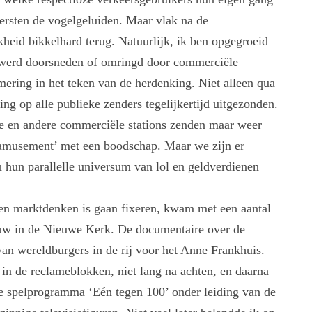
eersten de vogelgeluiden. Maar vlak na de
kheid bikkelhard terug. Natuurlijk, ik ben opgegroeid
a werd doorsneden of omringd door commerciële
ring in het teken van de herdenking. Niet alleen qua
g op alle publieke zenders tegelijkertijd uitgezonden.
te en andere commerciële stations zenden maar weer
d ‘amusement’ met een boodschap. Maar we zijn er
n hun parallelle universum van lol en geldverdienen
 en marktdenken is gaan fixeren, kwam met een aantal
uw in de Nieuwe Kerk. De documentaire over de
van wereldburgers in de rij voor het Anne Frankhuis.
in de reclameblokken, niet lang na achten, en daarna
e spelprogramma ‘Eén tegen 100’ onder leiding van de